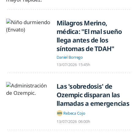
Milagros Merino,
médica: "El mal sueño
llega antes de los
síntomas de TDAH"
Daniel Borrego
13/07/2026
15:45h
Las 'sobredosis' de
Ozempic disparan las
llamadas a emergencias
Rebeca Cojo
13/07/2026
06:00h