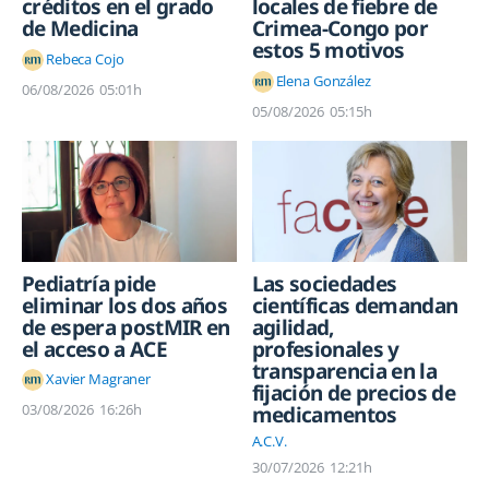
créditos en el grado
locales de fiebre de
de Medicina
Crimea-Congo por
estos 5 motivos
Rebeca Cojo
Elena González
06/08/2026
05:01h
05/08/2026
05:15h
Pediatría pide
Las sociedades
eliminar los dos años
científicas demandan
de espera postMIR en
agilidad,
el acceso a ACE
profesionales y
transparencia en la
Xavier Magraner
fijación de precios de
03/08/2026
16:26h
medicamentos
A.C.V.
30/07/2026
12:21h