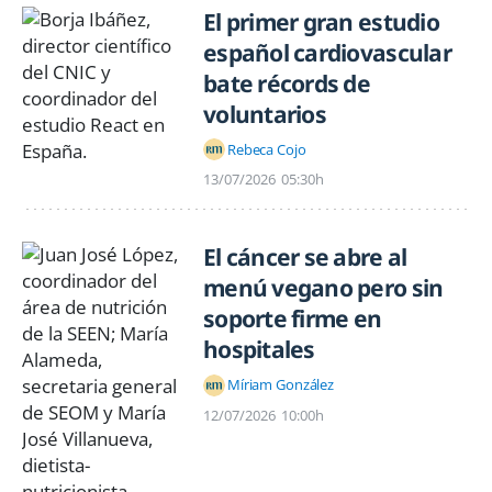
El primer gran estudio
español cardiovascular
bate récords de
voluntarios
Rebeca Cojo
13/07/2026
05:30h
El cáncer se abre al
menú vegano pero sin
soporte firme en
hospitales
Míriam González
12/07/2026
10:00h