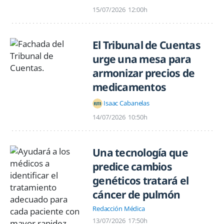
15/07/2026
12:00h
El Tribunal de Cuentas
urge una mesa para
armonizar precios de
medicamentos
Isaac Cabanelas
14/07/2026
10:50h
Una tecnología que
predice cambios
genéticos tratará el
cáncer de pulmón
Redacción Médica
13/07/2026
17:50h