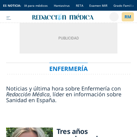
ES NOTICIA:
IA para médicos
Hantavirus
RETA
Examen MIR
Grado Familia
ENFERMERÍA
Noticias y última hora sobre Enfermería con
Redacción Médica
, líder en información sobre
Sanidad en España.
Tres años