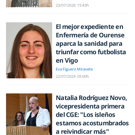
23/07/2026
15:43h
El mejor expediente en
Enfermería de Ourense
aparca la sanidad para
triunfar como futbolista
en Vigo
Eva Figuero Miravete
22/07/2026
05:00h
Natalia Rodríguez Novo,
vicepresidenta primera
del CGE: "Los isleños
estamos acostumbrados
a reivindicar más"