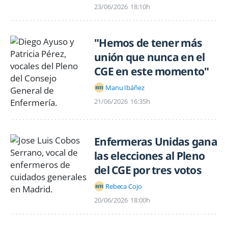
23/06/2026
18:10h
"Hemos de tener más
unión que nunca en el
CGE en este momento"
Manu Ibáñez
21/06/2026
16:35h
Enfermeras Unidas gana
las elecciones al Pleno
del CGE por tres votos
Rebeca Cojo
20/06/2026
18:00h