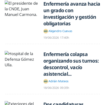
Enfermería avanza hacia
un grado con
investigación y gestión
obligatorias
Alejandro Cuevas
19/06/2026
17:40h
Enfermería colapsa
organizando sus turnos:
descontrol, vacío
asistencial...
Adrián Mateos
18/06/2026
09:35h
Dos candidaturas