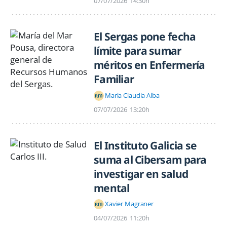
07/07/2026
14:30h
El Sergas pone fecha
límite para sumar
méritos en Enfermería
Familiar
Maria Claudia Alba
07/07/2026
13:20h
El Instituto Galicia se
suma al Cibersam para
investigar en salud
mental
Xavier Magraner
04/07/2026
11:20h