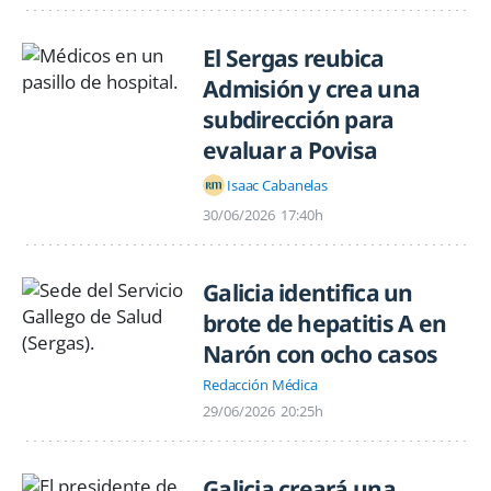
El Sergas reubica
Admisión y crea una
subdirección para
evaluar a Povisa
Isaac Cabanelas
30/06/2026
17:40h
Galicia identifica un
brote de hepatitis A en
Narón con ocho casos
Redacción Médica
29/06/2026
20:25h
Galicia creará una