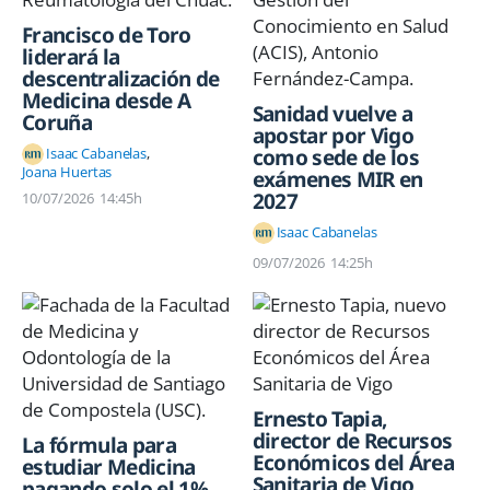
Francisco de Toro
liderará la
descentralización de
Medicina desde A
Sanidad vuelve a
Coruña
apostar por Vigo
Isaac Cabanelas
como sede de los
Joana Huertas
exámenes MIR en
2027
10/07/2026
14:45h
Isaac Cabanelas
09/07/2026
14:25h
Ernesto Tapia,
director de Recursos
La fórmula para
Económicos del Área
estudiar Medicina
Sanitaria de Vigo
pagando solo el 1%