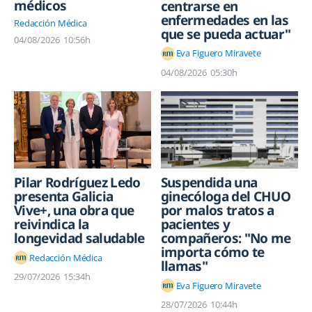
médicos
centrarse en
enfermedades en las
Redacción Médica
que se pueda actuar"
04/08/2026
10:56h
Eva Figuero Miravete
04/08/2026
05:30h
Pilar Rodríguez Ledo
Suspendida una
presenta Galicia
ginecóloga del CHUO
Vive+, una obra que
por malos tratos a
reivindica la
pacientes y
longevidad saludable
compañeros: "No me
importa cómo te
Redacción Médica
llamas"
29/07/2026
15:34h
Eva Figuero Miravete
28/07/2026
10:44h