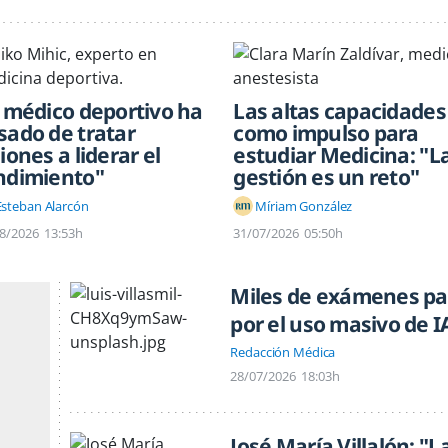
l médico deportivo ha
Las altas capacidades
sado de tratar
como impulso para
iones a liderar el
estudiar Medicina: "L
ndimiento"
gestión es un reto"
Esteban Alarcón
Míriam González
8/2026
13:53h
31/07/2026
05:50h
Miles de exámenes pa
por el uso masivo de 
Redacción Médica
28/07/2026
18:03h
José María Villalón: "