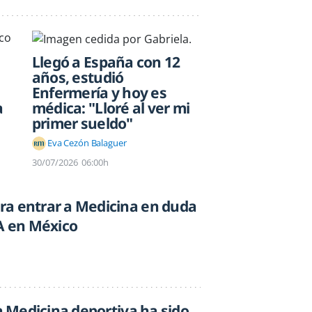
Llegó a España con 12
años, estudió
Enfermería y hoy es
médica: "Lloré al ver mi
a
primer sueldo"
Eva Cezón Balaguer
30/07/2026
06:00h
ra entrar a Medicina en duda
IA en México
La Medicina deportiva ha sido