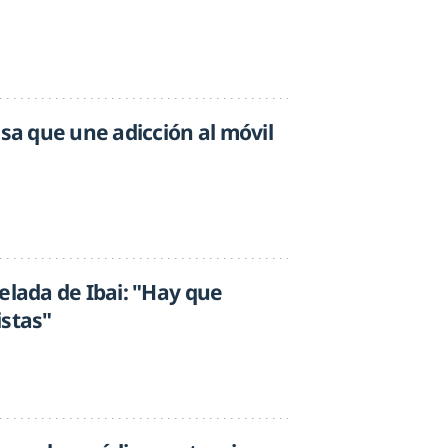
usa que une adicción al móvil
elada de Ibai: "Hay que
istas"