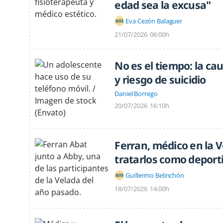
edad sea la excusa"
Eva Cezón Balaguer
21/07/2026
06:00h
No es el tiempo: la ca
y riesgo de suicidio
Daniel Borrego
20/07/2026
16:10h
Ferran, médico en la V
tratarlos como deport
Guillermo Belinchón
18/07/2026
14:00h