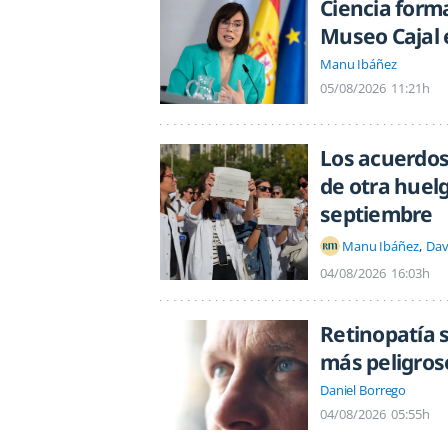
Ciencia forma
Museo Cajal 
Manu Ibáñez
05/08/2026
11:21h
Los acuerdo
de otra huel
septiembre
Manu Ibáñez
Dav
04/08/2026
16:03h
Retinopatía s
más peligros
Daniel Borrego
04/08/2026
05:55h