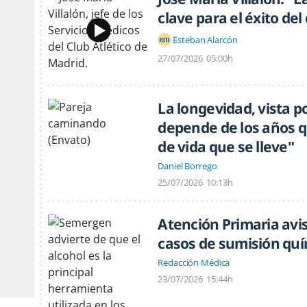
clave para el éxito de
Esteban Alarcón
27/07/2026
05:00h
La longevidad, vista po
depende de los años qu
de vida que se lleve"
Daniel Borrego
25/07/2026
10:13h
Atención Primaria avis
casos de sumisión qu
Redacción Médica
23/07/2026
15:44h