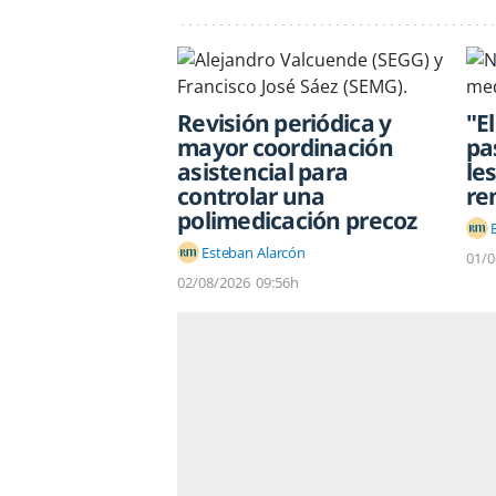
Revisión periódica y
"E
mayor coordinación
pa
asistencial para
les
controlar una
re
polimedicación precoz
Esteban Alarcón
01/0
02/08/2026
09:56h