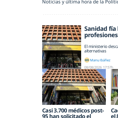
Noticias y última hora de la Polít
Sanidad fía
profesiones
El ministerio des
alternativas
Manu Ibáñez
08/08/2026
17:57h
Casi 3.700 médicos post-
Ca
95 han solicitado el
el