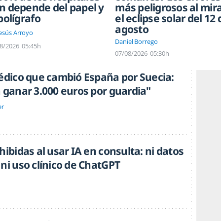
n depende del papel y
más peligrosos al mir
bolígrafo
el eclipse solar del 12 
agosto
Jesús Arroyo
Daniel Borrego
8/2026
05:45h
07/08/2026
05:30h
médico que cambió España por Suecia:
a ganar 3.000 euros por guardia"
er
hibidas al usar IA en consulta: ni datos
ni uso clínico de ChatGPT