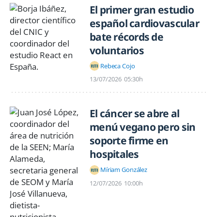
El primer gran estudio
español cardiovascular
bate récords de
voluntarios
Rebeca Cojo
13/07/2026
05:30h
El cáncer se abre al
menú vegano pero sin
soporte firme en
hospitales
Míriam González
12/07/2026
10:00h