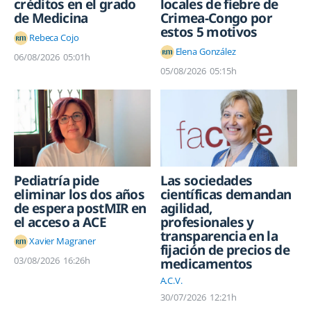
créditos en el grado
locales de fiebre de
de Medicina
Crimea-Congo por
estos 5 motivos
Rebeca Cojo
Elena González
06/08/2026
05:01h
05/08/2026
05:15h
Pediatría pide
Las sociedades
eliminar los dos años
científicas demandan
de espera postMIR en
agilidad,
el acceso a ACE
profesionales y
transparencia en la
Xavier Magraner
fijación de precios de
03/08/2026
16:26h
medicamentos
A.C.V.
30/07/2026
12:21h