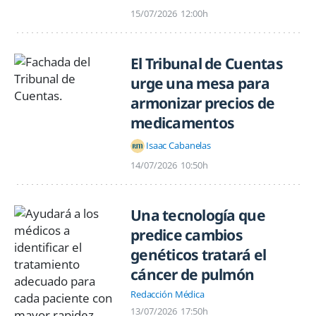
15/07/2026
12:00h
El Tribunal de Cuentas
urge una mesa para
armonizar precios de
medicamentos
Isaac Cabanelas
14/07/2026
10:50h
Una tecnología que
predice cambios
genéticos tratará el
cáncer de pulmón
Redacción Médica
13/07/2026
17:50h