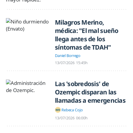
Milagros Merino,
médica: "El mal sueño
llega antes de los
síntomas de TDAH"
Daniel Borrego
13/07/2026
15:45h
Las 'sobredosis' de
Ozempic disparan las
llamadas a emergencias
Rebeca Cojo
13/07/2026
06:00h