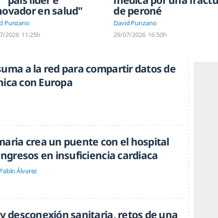
 "país líder e
médica por una fract
novador en salud"
de peroné
d Punzano
David Punzano
7/2026
11:25h
29/07/2026
16:50h
suma a la red para compartir datos de
línica con Europa
maria crea un puente con el hospital
ingresos en insuficiencia cardiaca
Pablo Álvarez
 y desconexión sanitaria, retos de una