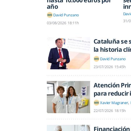
hasta 10.000 euros por
ser
año
in
Davi
David Punzano
31/0
03/08/2026
18:11h
Cataluña se 
la historia c
David Punzano
23/07/2026
15:45h
Atención Pri
para reducir 
Xavier Magraner
22/07/2026
18:15h
Financiación