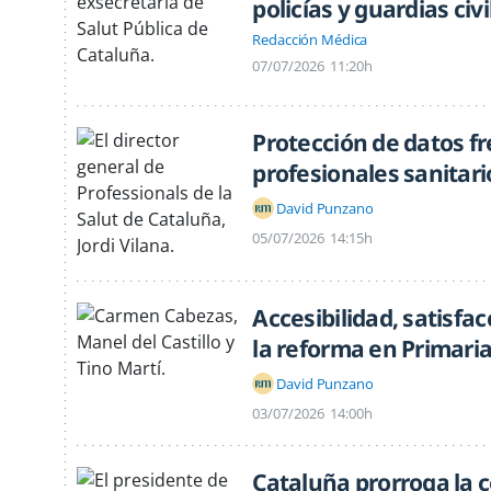
policías y guardias civi
Redacción Médica
07/07/2026
11:20h
Protección de datos fr
profesionales sanitari
David Punzano
05/07/2026
14:15h
Accesibilidad, satisfa
la reforma en Primari
David Punzano
03/07/2026
14:00h
Cataluña prorroga la 