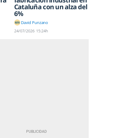
fabricación industrial en
ura
Cataluña con un alza del
6%
David Punzano
24/07/2026
15:24h