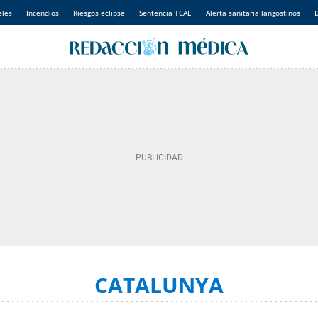
eles
Incendios
Riesgos eclipse
Sentencia TCAE
Alerta sanitaria langostinos
D
CATALUNYA