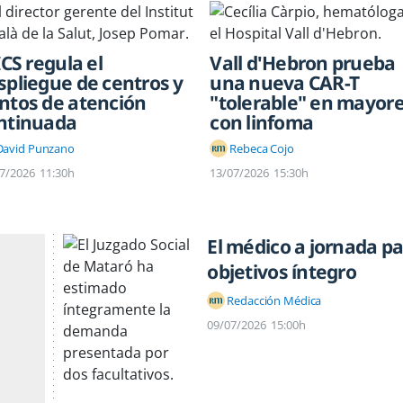
ICS regula el
Vall d'Hebron prueba
spliegue de centros y
una nueva CAR-T
ntos de atención
"tolerable" en mayor
ntinuada
con linfoma
David Punzano
Rebeca Cojo
7/2026
11:30h
13/07/2026
15:30h
El médico a jornada pa
objetivos íntegro
Redacción Médica
09/07/2026
15:00h