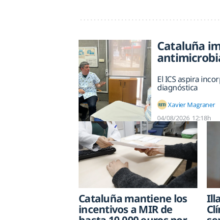
Cataluña im
antimicrob
El ICS aspira inc
diagnóstica
Xavier Magraner
04/08/2026
12:18h
Cataluña mantiene los
Il
incentivos a MIR de
Cl