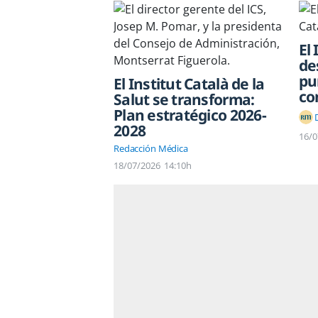
El 
de
pu
El Institut Català de la
co
Salut se transforma:
Plan estratégico 2026-
2028
16/0
Redacción Médica
18/07/2026
14:10h