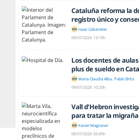
Cataluña reforma la d
registro único y cons
Isaac Cabanelas
09/07/2026
13:10h
Los docentes de aulas
plus de sueldo en Cat
Maria Claudia Alba
Pablo Brito
09/07/2026
10:20h
Vall d'Hebron investig
para tratar la migraña
Xavier Magraner
09/07/2026
05:45h