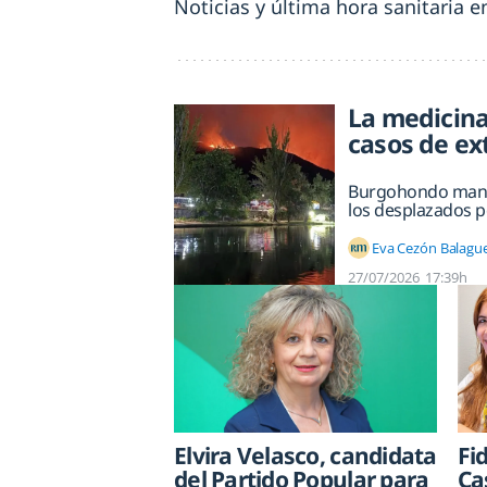
Noticias y última hora sanitaria e
La medicina
casos de e
Burgohondo manti
los desplazados p
Eva Cezón Balagu
27/07/2026
17:39h
Elvira Velasco, candidata
Fi
del Partido Popular para
Ca