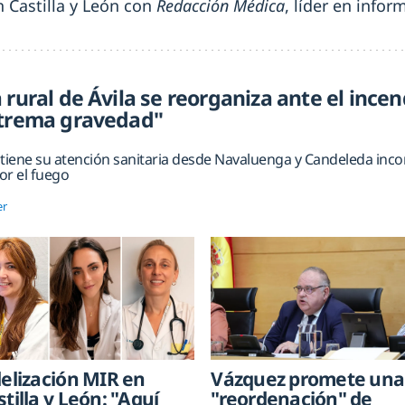
n Castilla y León con
Redacción Médica
, líder en info
 rural de Ávila se reorganiza ante el ince
xtrema gravedad"
ene su atención sanitaria desde Navaluenga y Candeleda inco
or el fuego
er
delización MIR en
Vázquez promete una
stilla y León: "Aquí
"reordenación" de