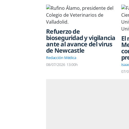
Refuerzo de
bioseguridad y vigilancia
El
ante al avance del virus
Me
de Newcastle
co
pr
Redacción Médica
08/07/2026
13:00h
Isaa
07/0