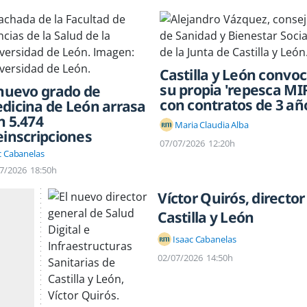
Castilla y León convo
su propia 'repesca MI
 nuevo grado de
con contratos de 3 añ
dicina de León arrasa
n 5.474
Maria Claudia Alba
einscripciones
07/07/2026
12:20h
c Cabanelas
7/2026
18:50h
Víctor Quirós, director
Castilla y León
Isaac Cabanelas
02/07/2026
14:50h