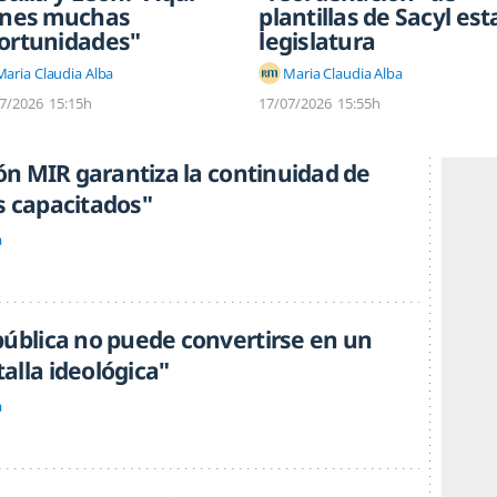
enes muchas
plantillas de Sacyl est
ortunidades"
legislatura
Maria Claudia Alba
Maria Claudia Alba
7/2026
15:15h
17/07/2026
15:55h
ión MIR garantiza la continuidad de
s capacitados"
a
pública no puede convertirse en un
alla ideológica"
a