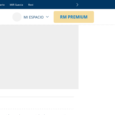
ario
MIR Suecia
Rovi