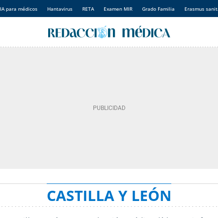
IA para médicos
Hantavirus
RETA
Examen MIR
Grado Familia
Erasmus sanit
CASTILLA Y LEÓN