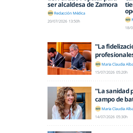
ser alcaldesa de Zamora
ti
op
Redacción Médica
20/07/2026
13:50h
18/0
"La fidelizac
profesionale
Maria Claudia Alb
15/07/2026
05:20h
"La sanidad 
campo de bat
Maria Claudia Alb
14/07/2026
05:30h