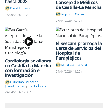
hasta 2028
Consejo de Médicos
de Castilla-La Mancha
David Punzano
Alejandro Cuevas
18/05/2026
10:20h
27/04/2026
10:10h
El Sescam prorroga la
Carta de Servicios del
Hospital de
Parapléjicos
Cardiología se afianza
Maria Claudia Alba
en Castilla-La Mancha
con formación e
24/04/2026
11:20h
investigación
Guillermo Belinchón
Joana Huertas
Pablo Álvarez
24/04/2026
12:30h