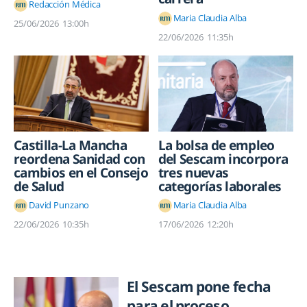
Redacción Médica
Maria Claudia Alba
25/06/2026
13:00h
22/06/2026
11:35h
Castilla-La Mancha
La bolsa de empleo
reordena Sanidad con
del Sescam incorpora
cambios en el Consejo
tres nuevas
de Salud
categorías laborales
David Punzano
Maria Claudia Alba
22/06/2026
10:35h
17/06/2026
12:20h
El Sescam pone fecha
para el proceso