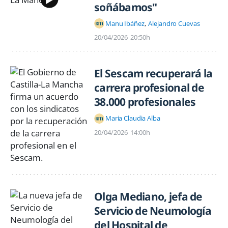
soñábamos"
Manu Ibáñez
Alejandro Cuevas
20/04/2026
20:50h
El Sescam recuperará la
carrera profesional de
38.000 profesionales
Maria Claudia Alba
20/04/2026
14:00h
Olga Mediano, jefa de
Servicio de Neumología
del Hospital de