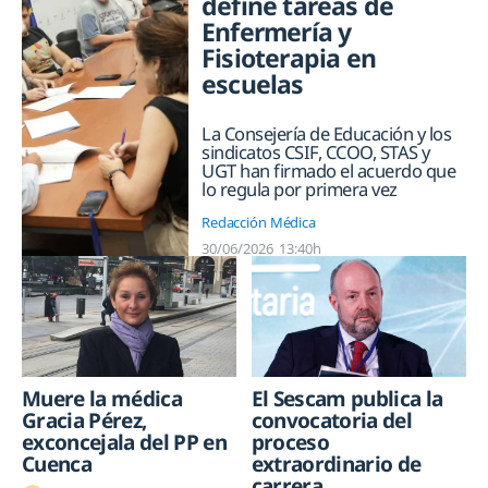
define tareas de
Enfermería y
Fisioterapia en
escuelas
La Consejería de Educación y los
sindicatos CSIF, CCOO, STAS y
UGT han firmado el acuerdo que
lo regula por primera vez
Redacción Médica
30/06/2026
13:40h
Muere la médica
El Sescam publica la
Gracia Pérez,
convocatoria del
exconcejala del PP en
proceso
Cuenca
extraordinario de
carrera