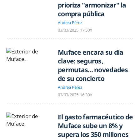
prioriza "armonizar" la
compra pública
Andrea Pérez
03/03/2025
17:50h
Muface encara su día
clave: seguros,
permutas... novedades
de su concierto
Andrea Pérez
03/03/2025
16:30h
El gasto farmacéutico de
Muface sube un 8% y
supera los 350 millones