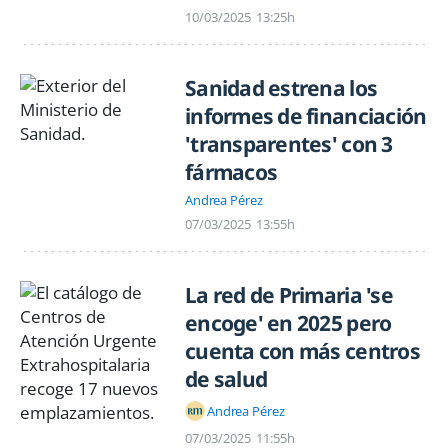
10/03/2025
13:25h
Sanidad estrena los
informes de financiación
'transparentes' con 3
fármacos
Andrea Pérez
07/03/2025
13:55h
La red de Primaria 'se
encoge' en 2025 pero
cuenta con más centros
de salud
Andrea Pérez
07/03/2025
11:55h