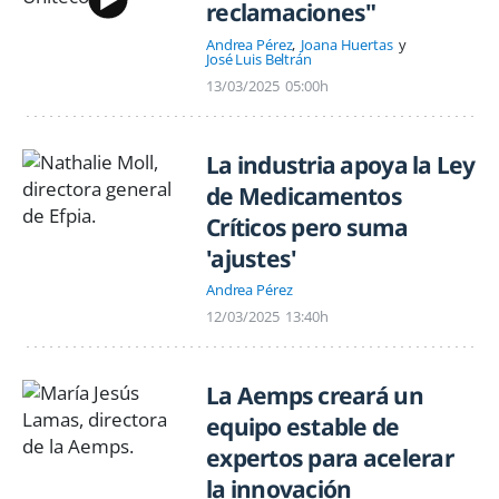
reclamaciones"
Andrea Pérez
Joana Huertas
José Luis Beltrán
13/03/2025
05:00h
La industria apoya la Ley
de Medicamentos
Críticos pero suma
'ajustes'
Andrea Pérez
12/03/2025
13:40h
La Aemps creará un
equipo estable de
expertos para acelerar
la innovación