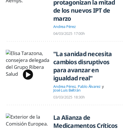
protagonizan la mitad
de los nuevos IPT de
marzo
Andrea Pérez
04/03/2025
17:00h
"La sanidad necesita
cambios disruptivos
para avanzar en
igualdad real"
Andrea Pérez
Pablo Álvarez
José Luis Beltrán
03/03/2025
18:30h
La Alianza de
Medicamentos Críticos