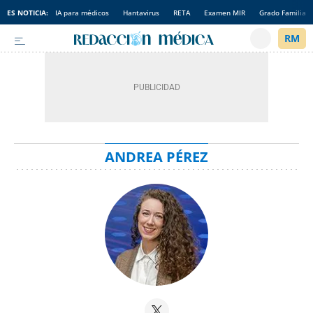
ES NOTICIA:
IA para médicos
Hantavirus
RETA
Examen MIR
Grado Familia
ANDREA PÉREZ