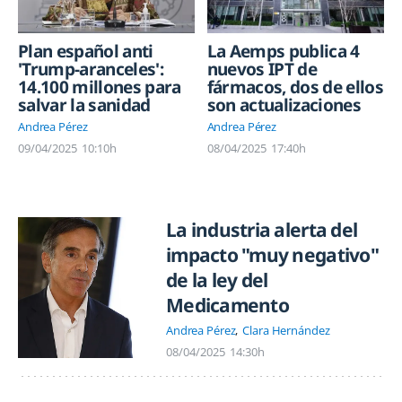
Plan español anti
La Aemps publica 4
'Trump-aranceles':
nuevos IPT de
14.100 millones para
fármacos, dos de ellos
salvar la sanidad
son actualizaciones
Andrea Pérez
Andrea Pérez
09/04/2025
10:10h
08/04/2025
17:40h
La industria alerta del
impacto "muy negativo"
de la ley del
Medicamento
Andrea Pérez
Clara Hernández
08/04/2025
14:30h