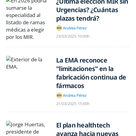
¿Última elección MIR sin
Urgencias? ¿Cuántas
plazas tendrá?
Andrea Pérez
23/03/2025
10:00h
La EMA reconoce
"limitaciones" en la
fabricación continua de
fármacos
Andrea Pérez
21/03/2025
15:00h
El plan healthtech
avanza hacia nuevas