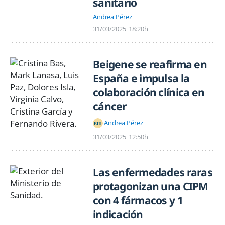
sanitario
Andrea Pérez
31/03/2025
18:20h
Beigene se reafirma en
España e impulsa la
colaboración clínica en
cáncer
Andrea Pérez
31/03/2025
12:50h
Las enfermedades raras
protagonizan una CIPM
con 4 fármacos y 1
indicación