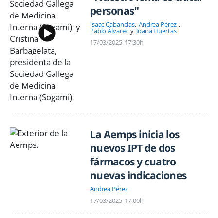
personas"
Isaac Cabanelas
Andrea Pérez
Pablo Álvarez
Joana Huertas
17/03/2025
17:30h
La Aemps inicia los
nuevos IPT de dos
fármacos y cuatro
nuevas indicaciones
Andrea Pérez
17/03/2025
17:00h