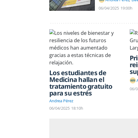
06/04/2025
19:00h
Pr
re
su
Los estudiantes de
Medicina hallan el
tratamiento gratuito
06/0
para su estrés
Andrea Pérez
06/04/2025
18:10h