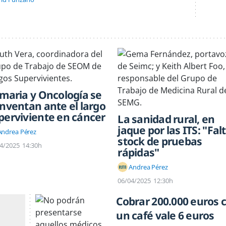
imaria y Oncología se
inventan ante el largo
perviviente en cáncer
La sanidad rural, en
jaque por las ITS: "Fal
Andrea Pérez
stock de pruebas
4/2025
14:30h
rápidas"
Andrea Pérez
06/04/2025
12:30h
Cobrar 200.000 euros 
un café vale 6 euros