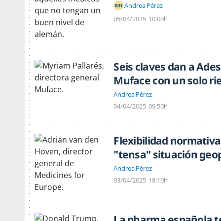
Andrea Pérez
05/04/2025
10:00h
Seis claves dan a Ades
Muface con un solo ri
Andrea Pérez
04/04/2025
09:50h
Flexibilidad normativa
"tensa" situación geop
Andrea Pérez
03/04/2025
18:10h
La pharma española t