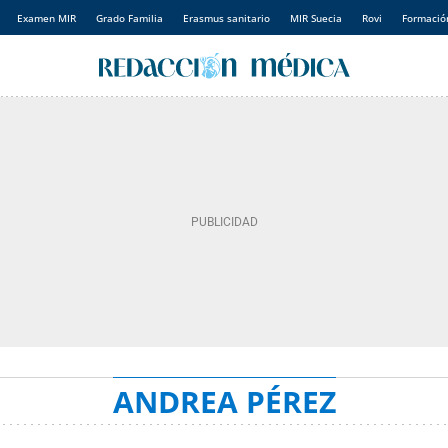
Examen MIR
Grado Familia
Erasmus sanitario
MIR Suecia
Rovi
Formación
ANDREA PÉREZ