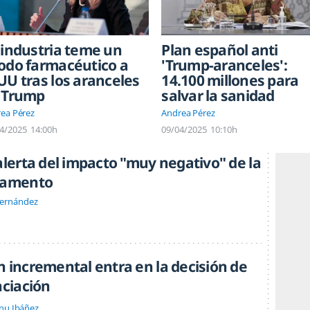
 industria teme un
Plan español anti
odo farmacéutico a
'Trump-aranceles':
UU tras los aranceles
14.100 millones para
 Trump
salvar la sanidad
ea Pérez
Andrea Pérez
4/2025
14:00h
09/04/2025
10:10h
alerta del impacto "muy negativo" de la
icamento
Hernández
n incremental entra en la decisión de
nciación
nu Ibáñez