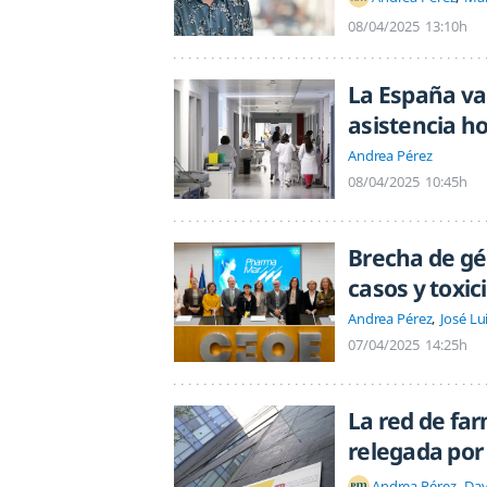
08/04/2025
13:10h
La España vac
asistencia ho
Andrea Pérez
08/04/2025
10:45h
Brecha de gé
casos y toxi
Andrea Pérez
José Lu
07/04/2025
14:25h
La red de fa
relegada por
Andrea Pérez
Dav