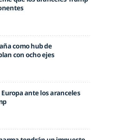
onentes
paña como hub de
lan con ocho ejes
 Europa ante los aranceles
mp
pharma tendrán un impuesto