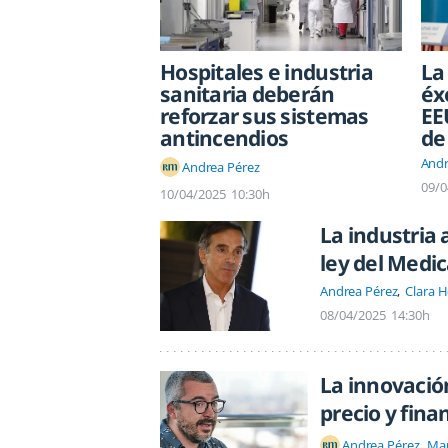
Hospitales e industria
La
sanitaria deberán
éx
reforzar sus sistemas
EE
antincendios
de
Andr
Andrea Pérez
09/0
10/04/2025
10:30h
La industria 
ley del Med
Andrea Pérez
Clara 
08/04/2025
14:30h
La innovació
precio y fina
Andrea Pérez
Ma