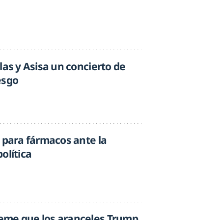
las y Asisa un concierto de
esgo
 para fármacos ante la
olítica
eme que los aranceles Trump