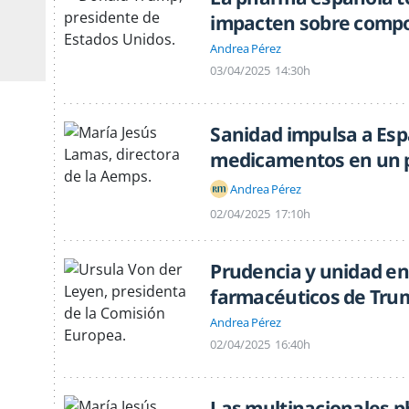
impacten sobre comp
Andrea Pérez
03/04/2025
14:30h
Sanidad impulsa a Es
medicamentos en un p
Andrea Pérez
02/04/2025
17:10h
Prudencia y unidad en
farmacéuticos de Tru
Andrea Pérez
02/04/2025
16:40h
Las multinacionales 