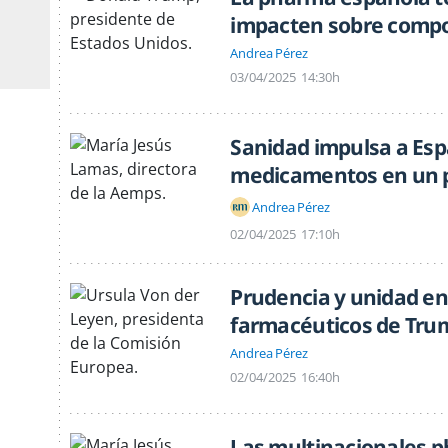
impacten sobre comp
Andrea Pérez
03/04/2025
14:30h
Sanidad impulsa a Es
medicamentos en un p
Andrea Pérez
02/04/2025
17:10h
Prudencia y unidad en
farmacéuticos de Tru
Andrea Pérez
02/04/2025
16:40h
Las multinacionales 