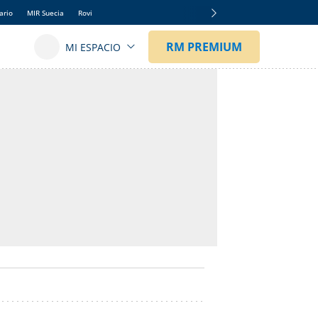
ario
MIR Suecia
Rovi