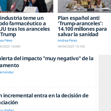
 industria teme un
Plan español anti
odo farmacéutico a
'Trump-aranceles':
UU tras los aranceles
14.100 millones para
 Trump
salvar la sanidad
ea Pérez
Andrea Pérez
4/2025
14:00h
09/04/2025
10:10h
alerta del impacto "muy negativo" de la
icamento
Hernández
n incremental entra en la decisión de
nciación
nu Ibáñez