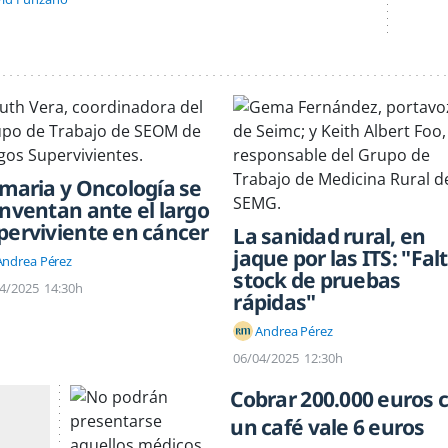
imaria y Oncología se
inventan ante el largo
perviviente en cáncer
La sanidad rural, en
jaque por las ITS: "Fal
Andrea Pérez
stock de pruebas
4/2025
14:30h
rápidas"
Andrea Pérez
06/04/2025
12:30h
Cobrar 200.000 euros 
un café vale 6 euros