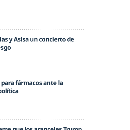
las y Asisa un concierto de
esgo
 para fármacos ante la
olítica
eme que los aranceles Trump