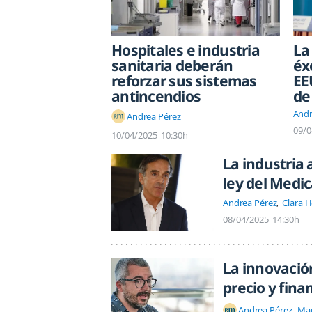
Hospitales e industria
La
sanitaria deberán
éx
reforzar sus sistemas
EE
antincendios
de
Andr
Andrea Pérez
09/0
10/04/2025
10:30h
La industria 
ley del Med
Andrea Pérez
Clara 
08/04/2025
14:30h
La innovació
precio y fina
Andrea Pérez
Ma