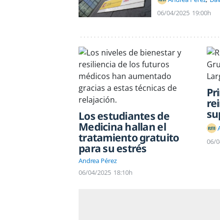
06/04/2025
19:00h
Pr
re
su
Los estudiantes de
Medicina hallan el
tratamiento gratuito
06/0
para su estrés
Andrea Pérez
06/04/2025
18:10h