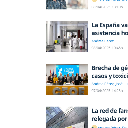
08/04/2025
13:10h
La España vac
asistencia ho
Andrea Pérez
08/04/2025
10:45h
Brecha de gé
casos y toxi
Andrea Pérez
José Lu
07/04/2025
14:25h
La red de fa
relegada por
Andrea Pérez
Dav