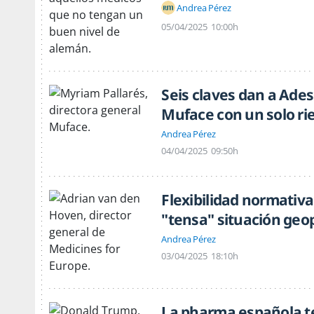
Andrea Pérez
05/04/2025
10:00h
Seis claves dan a Ades
Muface con un solo ri
Andrea Pérez
04/04/2025
09:50h
Flexibilidad normativa
"tensa" situación geop
Andrea Pérez
03/04/2025
18:10h
La pharma española t