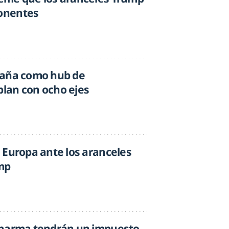
onentes
paña como hub de
lan con ocho ejes
 Europa ante los aranceles
mp
pharma tendrán un impuesto