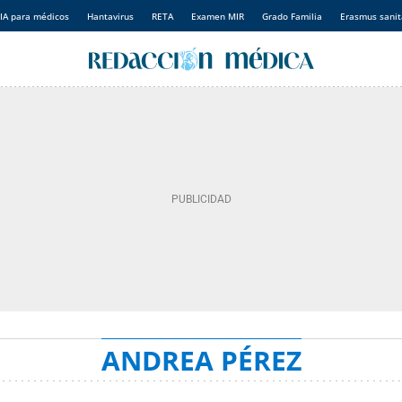
IA para médicos
Hantavirus
RETA
Examen MIR
Grado Familia
Erasmus sanit
ANDREA PÉREZ