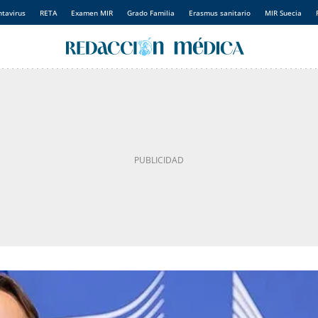
tavirus
RETA
Examen MIR
Grado Familia
Erasmus sanitario
MIR Suecia