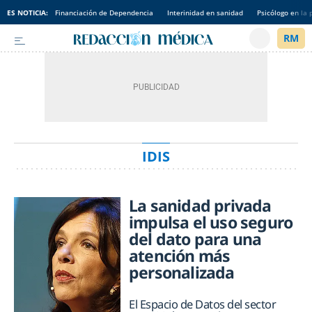
ES NOTICIA:
Financiación de Dependencia
Interinidad en sanidad
Psicólogo en la 
IDIS
La sanidad privada
impulsa el uso seguro
del dato para una
atención más
personalizada
El Espacio de Datos del sector