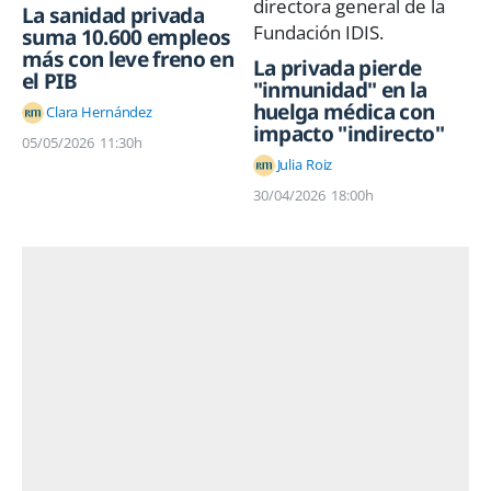
La sanidad privada
suma 10.600 empleos
más con leve freno en
La privada pierde
el PIB
"inmunidad" en la
huelga médica con
Clara Hernández
impacto "indirecto"
05/05/2026
11:30h
Julia Roiz
30/04/2026
18:00h