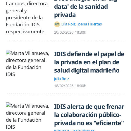
data' de la sanidad
privada
Julia Roiz
Joana Huertas
20/02/2026
18:30h
IDIS defiende el papel de
la privada en el plan de
salud digital madrileño
Julia Roiz
18/02/2026
18:00h
IDIS alerta de que frenar
la colaboración público-
privada no es "eficiente"
Julia Roiz
Pablo Álvarez