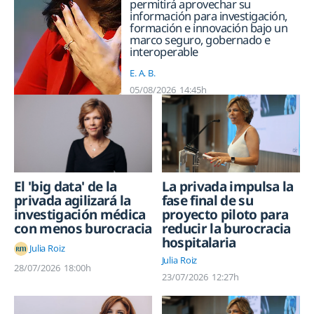
permitirá aprovechar su
información para investigación,
formación e innovación bajo un
marco seguro, gobernado e
interoperable
E. A. B.
05/08/2026
14:45h
La privada impulsa la
El 'big data' de la
fase final de su
privada agilizará la
proyecto piloto para
investigación médica
reducir la burocracia
con menos burocracia
hospitalaria
Julia Roiz
Julia Roiz
28/07/2026
18:00h
23/07/2026
12:27h