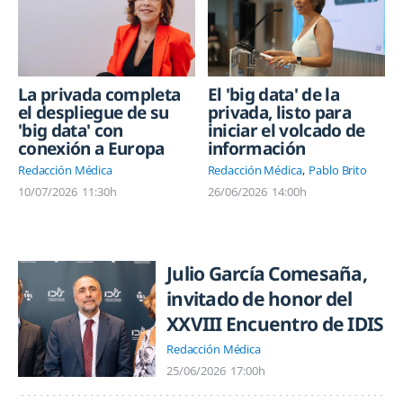
La privada completa
El 'big data' de la
el despliegue de su
privada, listo para
'big data' con
iniciar el volcado de
conexión a Europa
información
Redacción Médica
Redacción Médica
Pablo Brito
10/07/2026
11:30h
26/06/2026
14:00h
Julio García Comesaña,
invitado de honor del
XXVIII Encuentro de IDIS
Redacción Médica
25/06/2026
17:00h