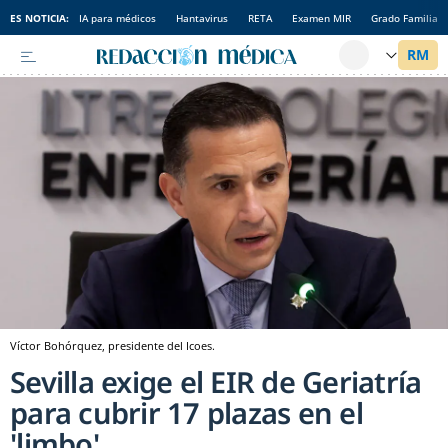
ES NOTICIA:
IA para médicos
Hantavirus
RETA
Examen MIR
Grado Familia
Víctor Bohórquez, presidente del Icoes.
Sevilla exige el EIR de Geriatría
para cubrir 17 plazas en el
'limbo'