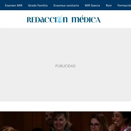
Examen MIR
Grado Familia
Erasmus sanitario
MIR Suecia
Rovi
Formación