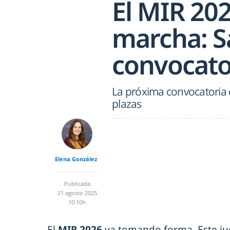
El MIR 202
marcha: S
convocato
La próxima convocatoria 
plazas
Elena González
Publicada
21 agosto 2025
10:10h
El
MIR 2026
va tomando forma. Este ju