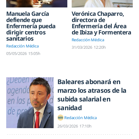
Manuela García
Verónica Chaparro,
defiende que
directora de
Enfermería pueda
Enfermería del Área
dirigir centros
de Ibiza y Formentera
sanitarios
Redacción Médica
Redacción Médica
31/03/2026
12:20h
05/05/2026
15:05h
Baleares abonará en
marzo los atrasos de la
subida salarial en
sanidad
Redacción Médica
26/03/2026
17:10h