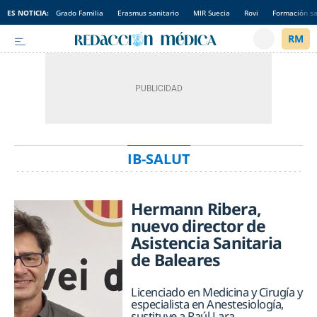
ES NOTICIA:
Grado Familia
Erasmus sanitario
MIR Suecia
Rovi
Formación sa
IB-SALUT
Hermann Ribera,
nuevo director de
Asistencia Sanitaria
de Baleares
Licenciado en Medicina y Cirugía y
especialista en Anestesiología,
sustituye a Raúl Lara