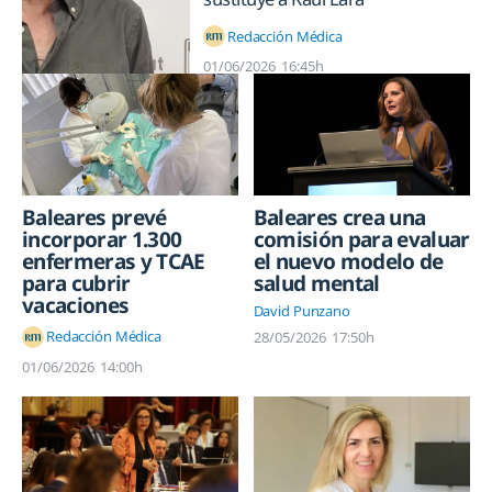
Redacción Médica
01/06/2026
16:45h
Baleares prevé
Baleares crea una
incorporar 1.300
comisión para evaluar
enfermeras y TCAE
el nuevo modelo de
para cubrir
salud mental
vacaciones
David Punzano
Redacción Médica
28/05/2026
17:50h
01/06/2026
14:00h