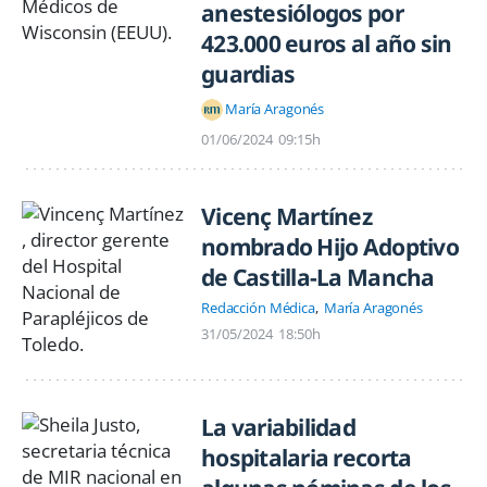
anestesiólogos por
423.000 euros al año sin
guardias
María Aragonés
01/06/2024
09:15h
Vicenç Martínez
nombrado Hijo Adoptivo
de Castilla-La Mancha
Redacción Médica
María Aragonés
31/05/2024
18:50h
La variabilidad
hospitalaria recorta