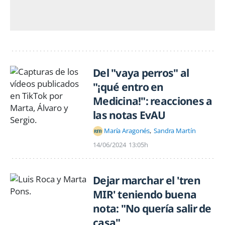
Del "vaya perros" al
"¡qué entro en
Medicina!": reacciones a
las notas EvAU
María Aragonés
Sandra Martín
14/06/2024
13:05h
Dejar marchar el 'tren
MIR' teniendo buena
nota: "No quería salir de
casa"