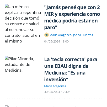
"Jamás pensé que con 2
MIR y experiencia como
médica podría estar en
paro"
María Aragonés
Joana Huertas
04/05/2024
18:00h
La 'tecla correcta' para
una EBAU digna de
Medicina: "Es una
inversión"
María Aragonés
30/04/2024
12:40h