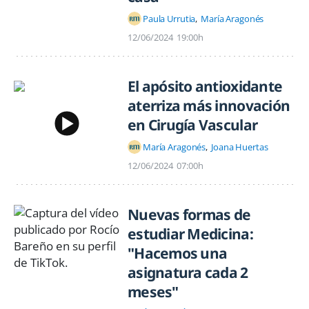
Paula Urrutia
María Aragonés
12/06/2024
19:00h
El apósito antioxidante
aterriza más innovación
en Cirugía Vascular
María Aragonés
Joana Huertas
12/06/2024
07:00h
Nuevas formas de
estudiar Medicina:
"Hacemos una
asignatura cada 2
meses"