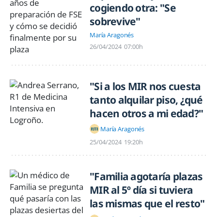
cogiendo otra: "Se
sobrevive"
María Aragonés
26/04/2024
07:00h
"Si a los MIR nos cuesta
tanto alquilar piso, ¿qué
hacen otros a mi edad?"
María Aragonés
25/04/2024
19:20h
"Familia agotaría plazas
MIR al 5º día si tuviera
las mismas que el resto"