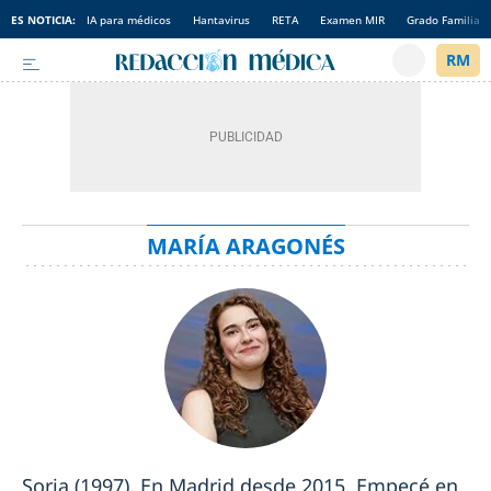
ES NOTICIA:
IA para médicos
Hantavirus
RETA
Examen MIR
Grado Familia
MARÍA ARAGONÉS
Soria (1997). En Madrid desde 2015. Empecé en