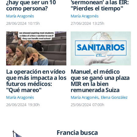
¿hay que ser un 10
'sermonean' a las EIR:
como persona?
"Pierdes el tiempo"
María Aragonés
María Aragonés
28/06/2024
10:15h
27/06/2024
13:25h
La operación en vídeo
Manuel, el médico
que más impacta a los
que se ganó una plaza
futuros médicos:
MIR en la bien
"Qué mareo"
remunerada Suiza
María Aragonés
María Aragonés
Elena González
26/06/2024
19:30h
25/06/2024
07:00h
Francia busca