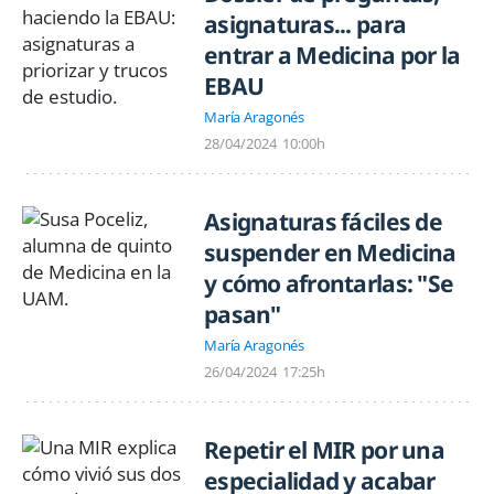
asignaturas... para
entrar a Medicina por la
EBAU
María Aragonés
28/04/2024
10:00h
Asignaturas fáciles de
suspender en Medicina
y cómo afrontarlas: "Se
pasan"
María Aragonés
26/04/2024
17:25h
Repetir el MIR por una
especialidad y acabar