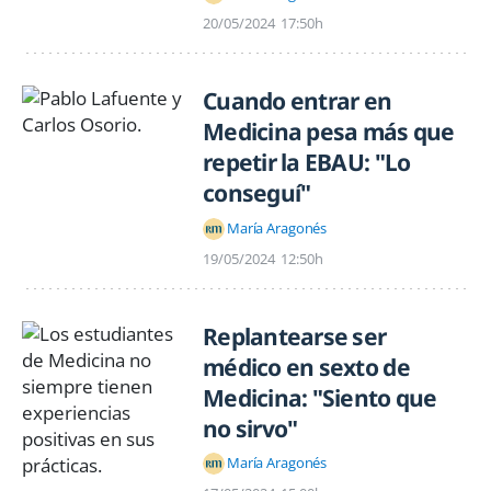
20/05/2024
17:50h
Cuando entrar en
Medicina pesa más que
repetir la EBAU: "Lo
conseguí"
María Aragonés
19/05/2024
12:50h
Replantearse ser
médico en sexto de
Medicina: "Siento que
no sirvo"
María Aragonés