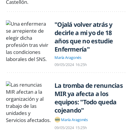
"Ojalá volver atrás y
decirle a mi yo de 18
años que no estudie
Enfermería"
María Aragonés
09/05/2024
16:25h
La tromba de renuncias
MIR ya afecta a los
equipos: "Todo queda
cojeando"
María Aragonés
09/05/2024
15:25h