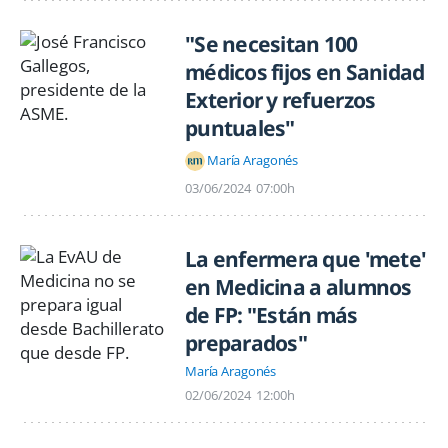
"Se necesitan 100
médicos fijos en Sanidad
Exterior y refuerzos
puntuales"
María Aragonés
03/06/2024
07:00h
La enfermera que 'mete'
en Medicina a alumnos
de FP: "Están más
preparados"
María Aragonés
02/06/2024
12:00h