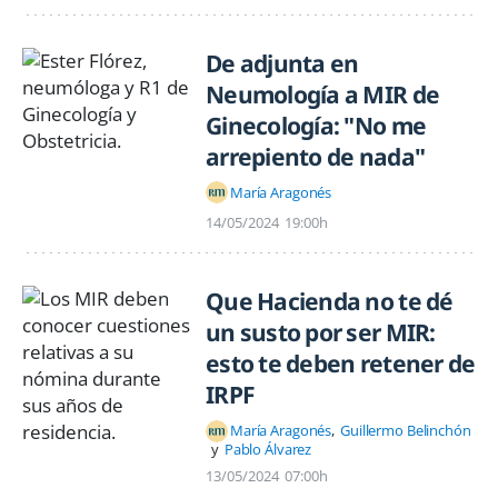
De adjunta en
Neumología a MIR de
Ginecología: "No me
arrepiento de nada"
María Aragonés
14/05/2024
19:00h
Que Hacienda no te dé
un susto por ser MIR:
esto te deben retener de
IRPF
María Aragonés
Guillermo Belinchón
Pablo Álvarez
13/05/2024
07:00h