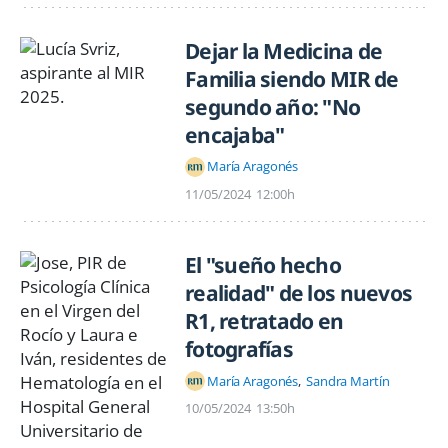
Dejar la Medicina de
Familia siendo MIR de
segundo año: "No
encajaba"
María Aragonés
11/05/2024
12:00h
El "sueño hecho
realidad" de los nuevos
R1, retratado en
fotografías
María Aragonés
Sandra Martín
10/05/2024
13:50h