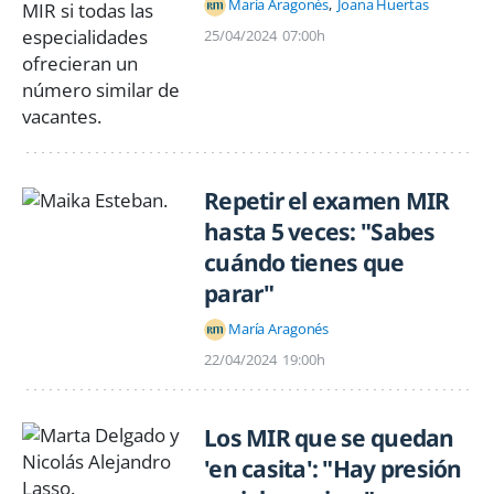
María Aragonés
Joana Huertas
25/04/2024
07:00h
Repetir el examen MIR
hasta 5 veces: "Sabes
cuándo tienes que
parar"
María Aragonés
22/04/2024
19:00h
Los MIR que se quedan
'en casita': "Hay presión