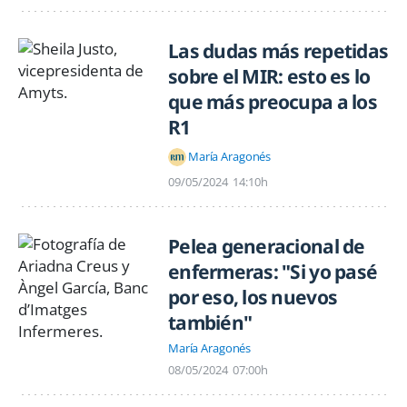
Las dudas más repetidas
sobre el MIR: esto es lo
que más preocupa a los
R1
María Aragonés
09/05/2024
14:10h
Pelea generacional de
enfermeras: "Si yo pasé
por eso, los nuevos
también"
María Aragonés
08/05/2024
07:00h