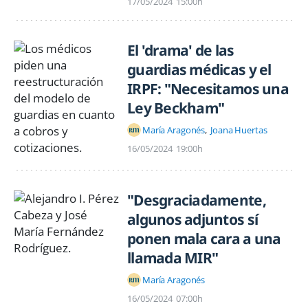
17/05/2024
15:00h
El 'drama' de las
guardias médicas y el
IRPF: "Necesitamos una
Ley Beckham"
María Aragonés
Joana Huertas
16/05/2024
19:00h
"Desgraciadamente,
algunos adjuntos sí
ponen mala cara a una
llamada MIR"
María Aragonés
16/05/2024
07:00h