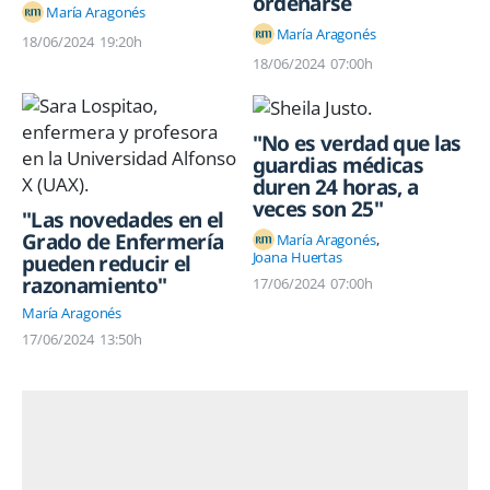
ordenarse
María Aragonés
María Aragonés
18/06/2024
19:20h
18/06/2024
07:00h
"No es verdad que las
guardias médicas
duren 24 horas, a
veces son 25"
"Las novedades en el
Grado de Enfermería
María Aragonés
Joana Huertas
pueden reducir el
razonamiento"
17/06/2024
07:00h
María Aragonés
17/06/2024
13:50h