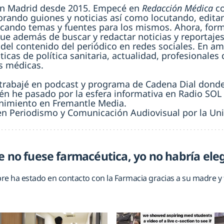
 En Madrid desde 2015. Empecé en
Redacción Médica
co
orando guiones y noticias así como locutando, edita
cando temas y fuentes para los mismos. Ahora, formo
que además de buscar y redactar noticias y reportajes
 del contenido del periódico en redes sociales. En am
icas de política sanitaria, actualidad, profesionales 
s médicas.
trabajé en podcast y programa de Cadena Dial dond
én he pasado por la esfera informativa en Radio SOL 
enimiento en Fremantle Media.
n Periodismo y Comunicación Audiovisual por la Univ
e no fuese farmacéutica, yo no habría ele
re ha estado en contacto con la Farmacia gracias a su madre y