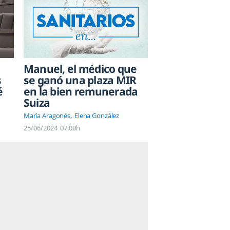
Manuel, el médico que
s
se ganó una plaza MIR
é
en la bien remunerada
Suiza
María Aragonés
Elena González
25/06/2024
07:00h