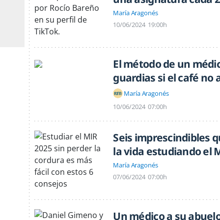
María Aragonés
10/06/2024
19:00h
El método de un médico
guardias si el café no
María Aragonés
10/06/2024
07:00h
Seis imprescindibles 
la vida estudiando el 
María Aragonés
07/06/2024
07:00h
Un médico a su abuelo: