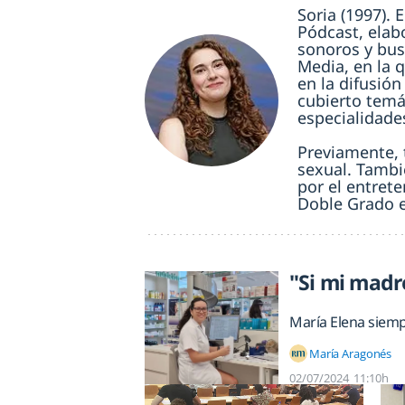
Soria (1997).
Pódcast, elab
sonoros y bus
Media, en la 
en la difusión
cubierto temát
especialidade
Previamente, 
sexual. Tambi
por el entret
Doble Grado e
"Si mi madr
María Elena siemp
María Aragonés
02/07/2024
11:10h