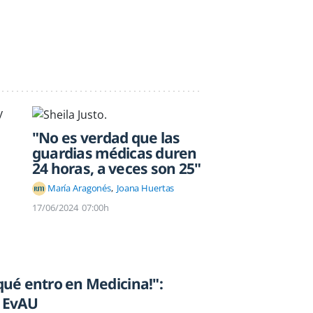
"No es verdad que las
guardias médicas duren
24 horas, a veces son 25"
María Aragonés
Joana Huertas
17/06/2024
07:00h
¡qué entro en Medicina!":
s EvAU