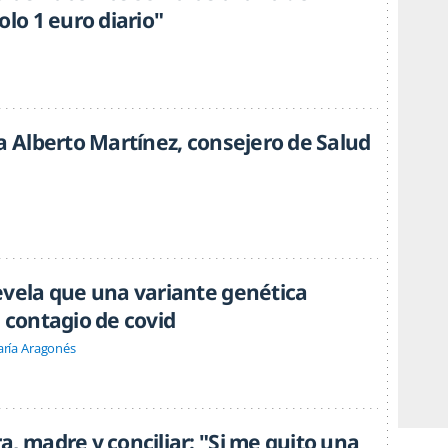
olo 1 euro diario"
a Alberto Martínez, consejero de Salud
evela que una variante genética
 contagio de covid
ría Aragonés
, madre y conciliar: "Si me quito una