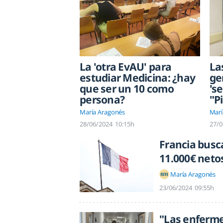
La 'otra EvAU' para
La
estudiar Medicina: ¿hay
ge
que ser un 10 como
's
persona?
"P
María Aragonés
Marí
28/06/2024
10:15h
27/0
Francia busc
11.000€ neto
María Aragonés
23/06/2024
09:55h
"Las enferme