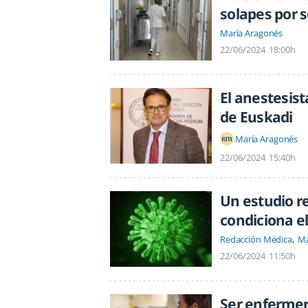
solapes por s
María Aragonés
22/06/2024
18:00h
El anestesist
de Euskadi
María Aragonés
22/06/2024
15:40h
Un estudio r
condiciona el
Redacción Médica
Ma
22/06/2024
11:50h
Ser enfermera