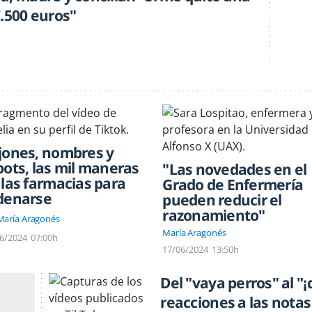
7.500 euros"
jones, nombres y
bots, las mil maneras
"Las novedades en el
 las farmacias para
Grado de Enfermería
denarse
pueden reducir el
razonamiento"
María Aragonés
María Aragonés
6/2024
07:00h
17/06/2024
13:50h
Del "vaya perros" al "
reacciones a las nota