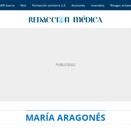
MIR Suecia
Rovi
Formación sanitaria 2.0
Aranceles
Incendios
Riesgos eclips
MARÍA ARAGONÉS