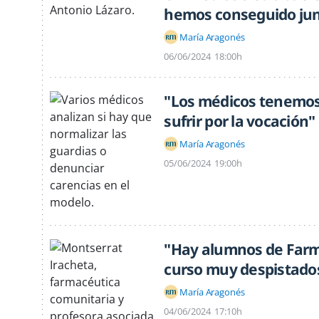
hemos conseguido ju
María Aragonés
06/06/2024
18:00h
"Los médicos tenemos 
sufrir por la vocación"
María Aragonés
05/06/2024
19:00h
"Hay alumnos de Farma
curso muy despistado
María Aragonés
04/06/2024
17:10h