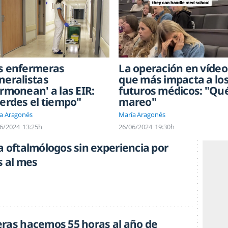
s enfermeras
La operación en vídeo
neralistas
que más impacta a lo
ermonean' a las EIR:
futuros médicos: "Qu
ierdes el tiempo"
mareo"
a Aragonés
María Aragonés
6/2024
13:25h
26/06/2024
19:30h
a oftalmólogos sin experiencia por
s al mes
ras hacemos 55 horas al año de