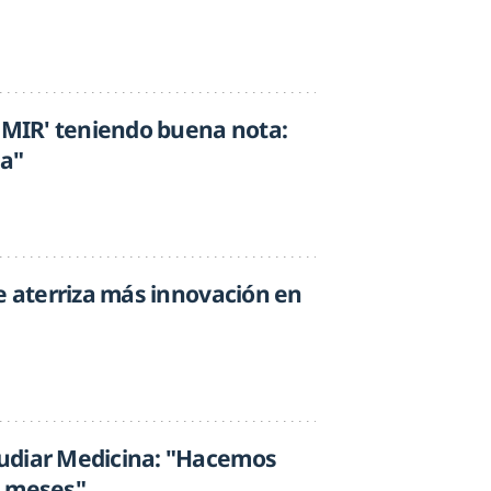
n MIR' teniendo buena nota:
sa"
e aterriza más innovación en
udiar Medicina: "Hacemos
2 meses"