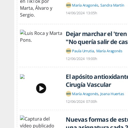
María Aragonés
Sandra Martín
14/06/2024
13:05h
Dejar marchar el 'tre
"No quería salir de ca
Paula Urrutia
María Aragonés
12/06/2024
19:00h
El apósito antioxidant
Cirugía Vascular
María Aragonés
Joana Huertas
12/06/2024
07:00h
Nuevas formas de est
una asignatura cada 