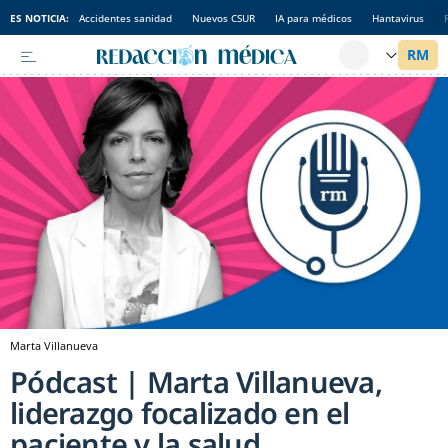
ES NOTICIA:
Accidentes sanidad
Nuevos CSUR
IA para médicos
Hantavirus
Marta Villanueva
Pódcast | Marta Villanueva,
liderazgo focalizado en el
paciente y la salud