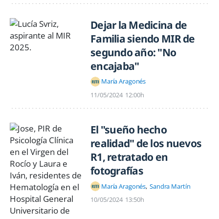
Dejar la Medicina de
Familia siendo MIR de
segundo año: "No
encajaba"
María Aragonés
11/05/2024
12:00h
El "sueño hecho
realidad" de los nuevos
R1, retratado en
fotografías
María Aragonés
Sandra Martín
10/05/2024
13:50h