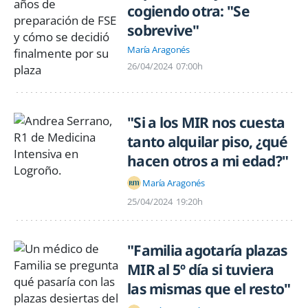
cogiendo otra: "Se
sobrevive"
María Aragonés
26/04/2024
07:00h
"Si a los MIR nos cuesta
tanto alquilar piso, ¿qué
hacen otros a mi edad?"
María Aragonés
25/04/2024
19:20h
"Familia agotaría plazas
MIR al 5º día si tuviera
las mismas que el resto"