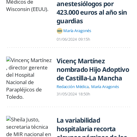
anestesiólogos por
423.000 euros al año sin
guardias
María Aragonés
01/06/2024
09:15h
Vicenç Martínez
nombrado Hijo Adoptivo
de Castilla-La Mancha
Redacción Médica
María Aragonés
31/05/2024
18:50h
La variabilidad
hospitalaria recorta