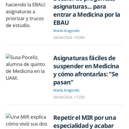
asignaturas... para
entrar a Medicina por la
EBAU
María Aragonés
28/04/2024
10:00h
Asignaturas fáciles de
suspender en Medicina
y cómo afrontarlas: "Se
pasan"
María Aragonés
26/04/2024
17:25h
Repetir el MIR por una
especialidad y acabar