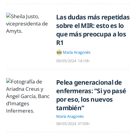
Las dudas más repetidas
sobre el MIR: esto es lo
que más preocupa a los
R1
María Aragonés
09/05/2024
14:10h
Pelea generacional de
enfermeras: "Si yo pasé
por eso, los nuevos
también"
María Aragonés
08/05/2024
07:00h