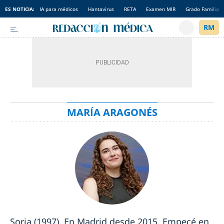
ES NOTICIA:
IA para médicos
Hantavirus
RETA
Examen MIR
Grado Familia
MARÍA ARAGONÉS
Soria (1997). En Madrid desde 2015. Empecé en