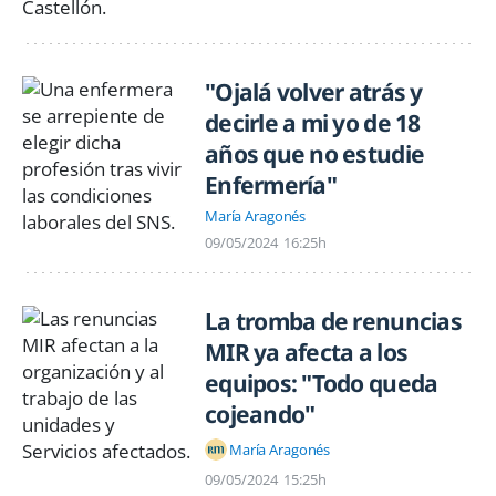
"Ojalá volver atrás y
decirle a mi yo de 18
años que no estudie
Enfermería"
María Aragonés
09/05/2024
16:25h
La tromba de renuncias
MIR ya afecta a los
equipos: "Todo queda
cojeando"
María Aragonés
09/05/2024
15:25h