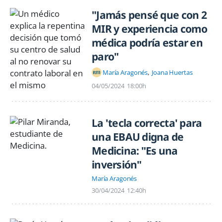
"Jamás pensé que con 2
MIR y experiencia como
médica podría estar en
paro"
María Aragonés
Joana Huertas
04/05/2024
18:00h
La 'tecla correcta' para
una EBAU digna de
Medicina: "Es una
inversión"
María Aragonés
30/04/2024
12:40h