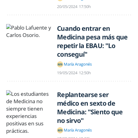
20/05/2024
17:50h
Cuando entrar en
Medicina pesa más que
repetir la EBAU: "Lo
conseguí"
María Aragonés
19/05/2024
12:50h
Replantearse ser
médico en sexto de
Medicina: "Siento que
no sirvo"
María Aragonés