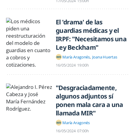
17/05/2024
15:00h
El 'drama' de las
guardias médicas y el
IRPF: "Necesitamos una
Ley Beckham"
María Aragonés
Joana Huertas
16/05/2024
19:00h
"Desgraciadamente,
algunos adjuntos sí
ponen mala cara a una
llamada MIR"
María Aragonés
16/05/2024
07:00h