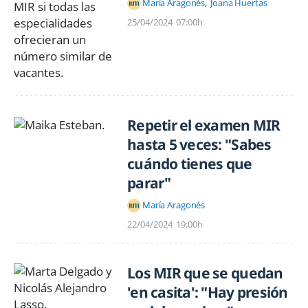
María Aragonés
Joana Huertas
25/04/2024
07:00h
Repetir el examen MIR
hasta 5 veces: "Sabes
cuándo tienes que
parar"
María Aragonés
22/04/2024
19:00h
Los MIR que se quedan
'en casita': "Hay presión