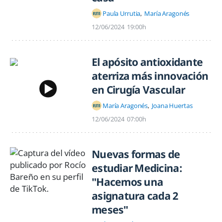
Paula Urrutia
María Aragonés
12/06/2024
19:00h
El apósito antioxidante
aterriza más innovación
en Cirugía Vascular
María Aragonés
Joana Huertas
12/06/2024
07:00h
Nuevas formas de
estudiar Medicina:
"Hacemos una
asignatura cada 2
meses"