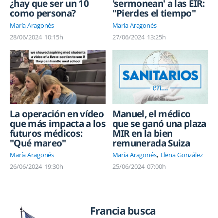
¿hay que ser un 10
'sermonean' a las EIR:
como persona?
"Pierdes el tiempo"
María Aragonés
María Aragonés
28/06/2024
10:15h
27/06/2024
13:25h
La operación en vídeo
Manuel, el médico
que más impacta a los
que se ganó una plaza
futuros médicos:
MIR en la bien
"Qué mareo"
remunerada Suiza
María Aragonés
María Aragonés
Elena González
26/06/2024
19:30h
25/06/2024
07:00h
Francia busca