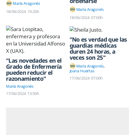
ordenarse
María Aragonés
María Aragonés
18/06/2024
19:20h
18/06/2024
07:00h
"No es verdad que las
guardias médicas
duren 24 horas, a
veces son 25"
"Las novedades en el
Grado de Enfermería
María Aragonés
Joana Huertas
pueden reducir el
razonamiento"
17/06/2024
07:00h
María Aragonés
17/06/2024
13:50h