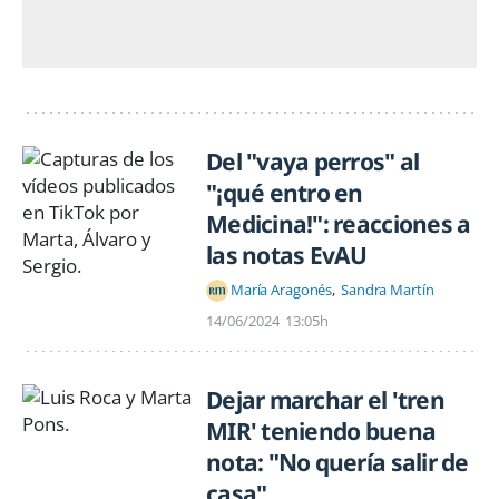
Del "vaya perros" al
"¡qué entro en
Medicina!": reacciones a
las notas EvAU
María Aragonés
Sandra Martín
14/06/2024
13:05h
Dejar marchar el 'tren
MIR' teniendo buena
nota: "No quería salir de
casa"