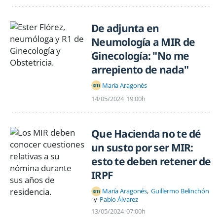
De adjunta en
Neumología a MIR de
Ginecología: "No me
arrepiento de nada"
María Aragonés
14/05/2024
19:00h
Que Hacienda no te dé
un susto por ser MIR:
esto te deben retener de
IRPF
María Aragonés
Guillermo Belinchón
Pablo Álvarez
13/05/2024
07:00h