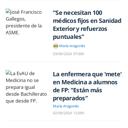
"Se necesitan 100
médicos fijos en Sanidad
Exterior y refuerzos
puntuales"
María Aragonés
03/06/2024
07:00h
La enfermera que 'mete'
en Medicina a alumnos
de FP: "Están más
preparados"
María Aragonés
02/06/2024
12:00h