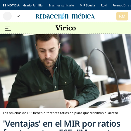
ES NOTICIA:
Grado Familia
Erasmus sanitario
MIR Suecia
Rovi
Formación sa
Las pruebas de FSE tienen diferentes ratios de plaza que dificultan el acceso
'Ventajas' en el MIR por ratios