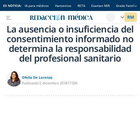
ES NOTICIA:
IA para médicos
Hantavirus
RETA
Examen MIR
Grado Familia
La ausencia o insuficiencia del
consentimiento informado no
determina la responsabilidad
del profesional sanitario
Ofelia De Lorenzo
Publicada
12 diciembre 2018
17:00h