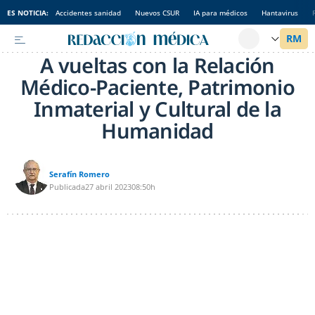
ES NOTICIA:
Accidentes sanidad
Nuevos CSUR
IA para médicos
Hantavirus
A vueltas con la Relación
Médico-Paciente, Patrimonio
Inmaterial y Cultural de la
Humanidad
Serafín Romero
Publicada
27 abril 2023
08:50h