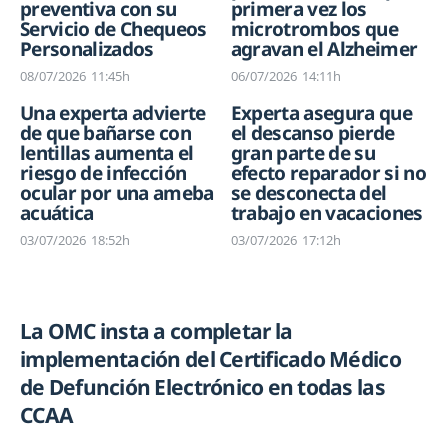
preventiva con su
primera vez los
Servicio de Chequeos
microtrombos que
Personalizados
agravan el Alzheimer
08/07/2026
11:45h
06/07/2026
14:11h
Una experta advierte
Experta asegura que
de que bañarse con
el descanso pierde
lentillas aumenta el
gran parte de su
riesgo de infección
efecto reparador si no
ocular por una ameba
se desconecta del
acuática
trabajo en vacaciones
03/07/2026
18:52h
03/07/2026
17:12h
La OMC insta a completar la
implementación del Certificado Médico
de Defunción Electrónico en todas las
CCAA