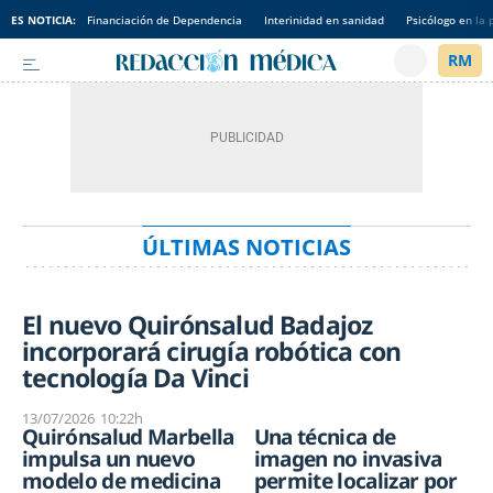
ES NOTICIA:
Financiación de Dependencia
Interinidad en sanidad
Psicólogo en la 
ÚLTIMAS NOTICIAS
El nuevo Quirónsalud Badajoz
incorporará cirugía robótica con
tecnología Da Vinci
13/07/2026
10:22h
Quirónsalud Marbella
Una técnica de
impulsa un nuevo
imagen no invasiva
modelo de medicina
permite localizar por