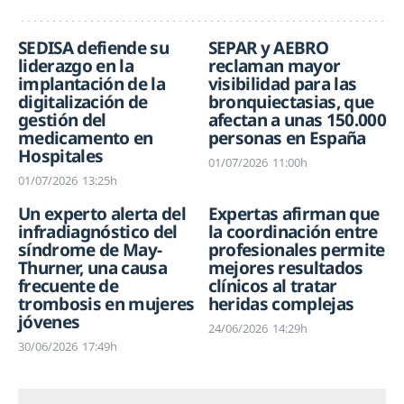
SEDISA defiende su
SEPAR y AEBRO
liderazgo en la
reclaman mayor
implantación de la
visibilidad para las
digitalización de
bronquiectasias, que
gestión del
afectan a unas 150.000
medicamento en
personas en España
Hospitales
01/07/2026
11:00h
01/07/2026
13:25h
Un experto alerta del
Expertas afirman que
infradiagnóstico del
la coordinación entre
síndrome de May-
profesionales permite
Thurner, una causa
mejores resultados
frecuente de
clínicos al tratar
trombosis en mujeres
heridas complejas
jóvenes
24/06/2026
14:29h
30/06/2026
17:49h