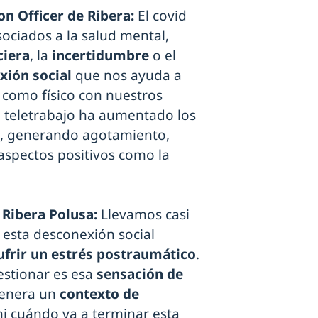
on Officer de Ribera:
El covid
ociados a la salud mental,
ciera
, la
incertidumbre
o el
xión social
que nos ayuda a
l como físico con nuestros
l teletrabajo ha aumentado los
al, generando agotamiento,
 aspectos positivos como la
 Ribera Polusa:
Llevamos casi
esta desconexión social
ufrir un estrés postraumático
.
estionar es esa
sensación de
genera un
contexto de
 ni cuándo va a terminar esta