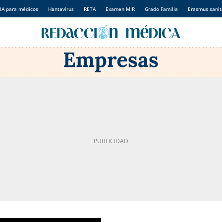
IA para médicos
Hantavirus
RETA
Examen MIR
Grado Familia
Erasmus sanit