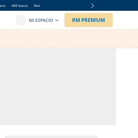
ario
MIR Suecia
Rovi