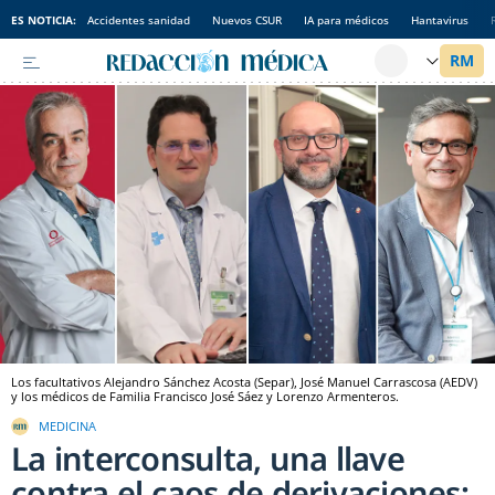
ES NOTICIA:
Accidentes sanidad
Nuevos CSUR
IA para médicos
Hantavirus
Los facultativos Alejandro Sánchez Acosta (Separ), José Manuel Carrascosa (AEDV)
y los médicos de Familia Francisco José Sáez y Lorenzo Armenteros.
MEDICINA
La interconsulta, una llave
contra el caos de derivaciones: