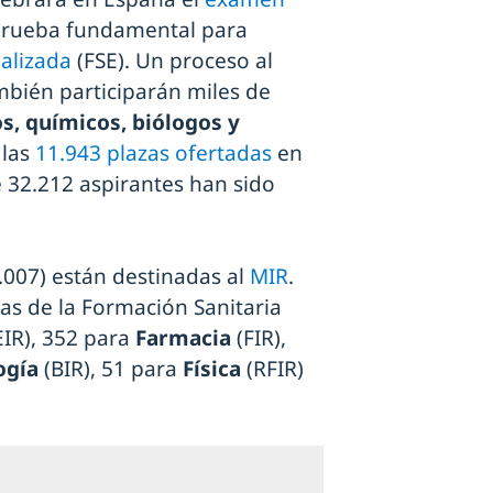
 prueba fundamental para
alizada
(FSE). Un proceso al
mbién participarán miles de
s, químicos, biólogos y
las
11.943 plazas ofertadas
en
e 32.212 aspirantes han sido
9.007) están destinadas al
MIR
.
as de la Formación Sanitaria
EIR), 352 para
Farmacia
(FIR),
ogía
(BIR), 51 para
Física
(RFIR)