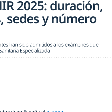
R 2025: duración,
, sedes y número
antes han sido admitidos a los exámenes que
anitaria Especializada
lebrará en España el
examen