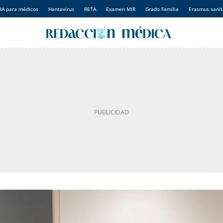
IA para médicos
Hantavirus
RETA
Examen MIR
Grado Familia
Erasmus sanit