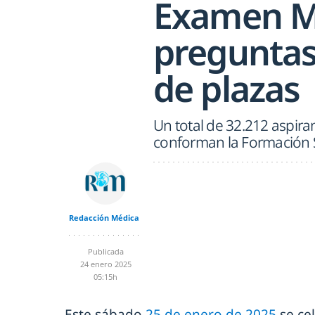
Examen MI
preguntas
de plazas
Un total de 32.212 aspir
conforman la Formación S
Redacción Médica
Publicada
24 enero 2025
05:15h
Este sábado
25 de enero de 2025
se ce