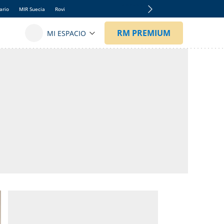
ario
MIR Suecia
Rovi