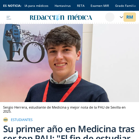
ES NOTICIA:
IA para médicos
Hantavirus
RETA
Examen MIR
Grado Familia
Sergio Herrera, estudiante de Medicina y mejor nota de la PAU de Sevilla en
2025.
ESTUDIANTES
Su primer año en Medicina tras
ser top PAU: "El fin de estudiar