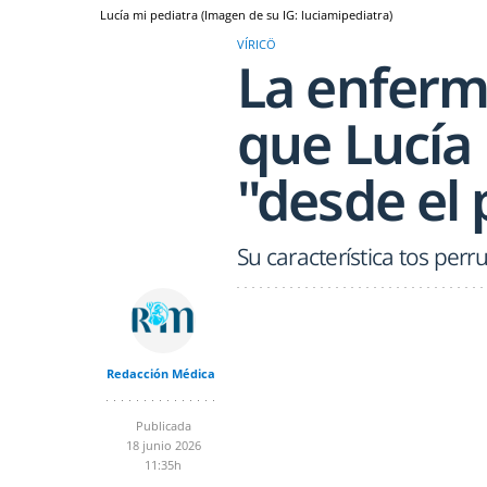
Lucía mi pediatra (Imagen de su IG: luciamipediatra)
VÍRICÖ
La enferm
que Lucía 
"desde el 
Su característica tos per
Redacción Médica
Publicada
18 junio 2026
11:35h