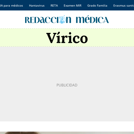
IA para médicos
Hantavirus
RETA
Examen MIR
Grado Familia
Erasmus sanit