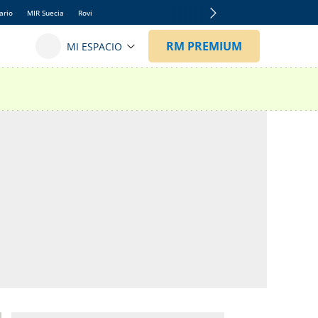
ario
MIR Suecia
Rovi