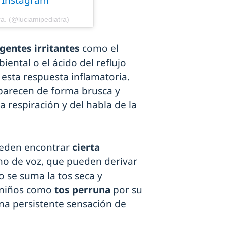
n Instagram
ra. (@luciamipediatra)
gentes irritantes
como el
iental o el ácido del reflujo
sta respuesta inflamatoria.
 aparecen de forma brusca y
a respiración y del habla de la
ueden encontrar
cierta
no de voz, que pueden derivar
o se suma la tos seca y
s niños como
tos perruna
por su
na persistente sensación de