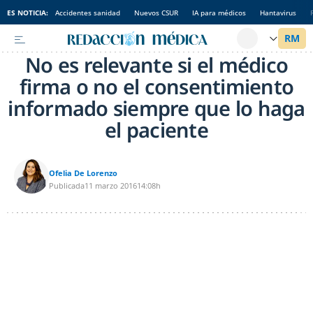
ES NOTICIA:
Accidentes sanidad
Nuevos CSUR
IA para médicos
Hantavirus
No es relevante si el médico
firma o no el consentimiento
informado siempre que lo haga
el paciente
Ofelia De Lorenzo
Publicada
11 marzo 2016
14:08h