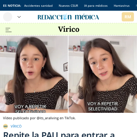
ES NOTICIA:
Accidentes sanidad
Nuevos CSUR
IA para médicos
Hantavirus
Vídeo publicado por @its_araliving en TikTok.
VÍRICÖ
Repite la PAU para entrar a