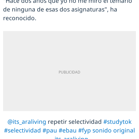
"Hace dos años que yo no me miro el temario
de ninguna de esas dos asignaturas", ha
reconocido.
@its_araliving
repetir selectividad
#studytok
#selectividad
#pau
#ebau
#fyp
sonido original
- its_araliving