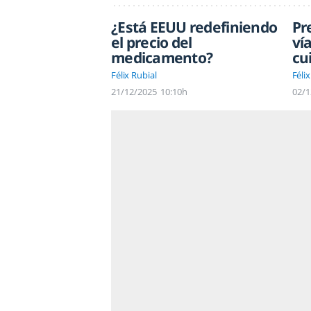
¿Está EEUU redefiniendo
Pr
el precio del
ví
medicamento?
cu
Félix Rubial
Félix
21/12/2025
10:10h
02/1