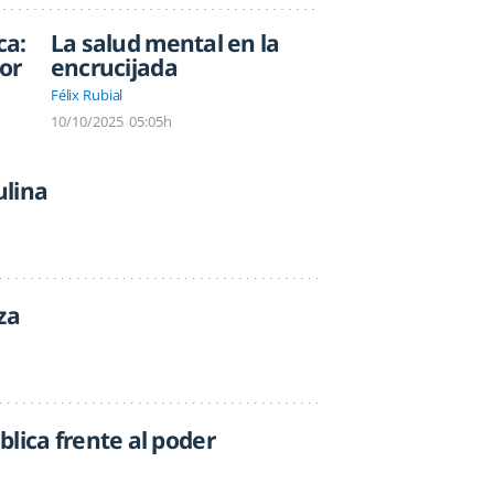
ca:
La salud mental en la
or
encrucijada
Félix Rubial
10/10/2025
05:05h
ulina
za
lica frente al poder