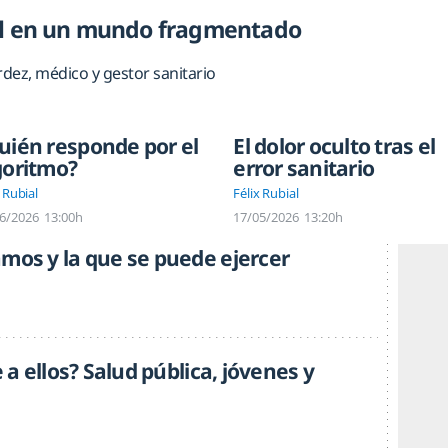
al en un mundo fragmentado
rdez, médico y gestor sanitario
uién responde por el
El dolor oculto tras el
goritmo?
error sanitario
 Rubial
Félix Rubial
6/2026
13:00h
17/05/2026
13:20h
mos y la que se puede ejercer
 a ellos? Salud pública, jóvenes y