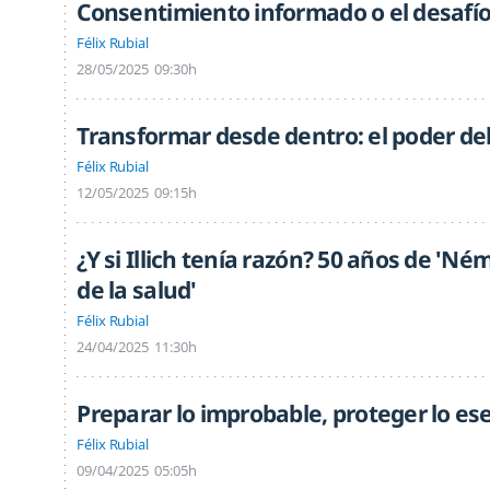
Consentimiento informado o el desafí
Félix Rubial
28/05/2025
09:30h
Transformar desde dentro: el poder del 
Félix Rubial
12/05/2025
09:15h
¿Y si Illich tenía razón? 50 años de 'N
de la salud'
Félix Rubial
24/04/2025
11:30h
Preparar lo improbable, proteger lo es
Félix Rubial
09/04/2025
05:05h