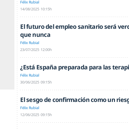
Félix Rubial
14/08/2025
10:15h
El futuro del empleo sanitario será ve
que nunca
Félix Rubial
23/07/2025
12:00h
¿Está España preparada para las terapi
Félix Rubial
30/06/2025
09:15h
El sesgo de confirmación como un ries
Félix Rubial
12/06/2025
09:15h