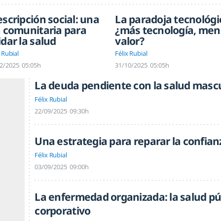
escripción social: una
La paradoja tecnológi
a comunitaria para
¿más tecnología, men
idar la salud
valor?
 Rubial
Félix Rubial
2/2025
05:05h
31/10/2025
05:05h
La deuda pendiente con la salud masc
Félix Rubial
22/09/2025
09:30h
Una estrategia para reparar la confian
Félix Rubial
03/09/2025
09:00h
La enfermedad organizada: la salud púb
corporativo