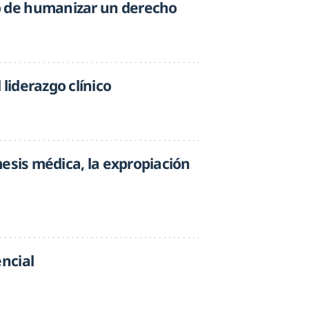
o de humanizar un derecho
liderazgo clínico
émesis médica, la expropiación
encial