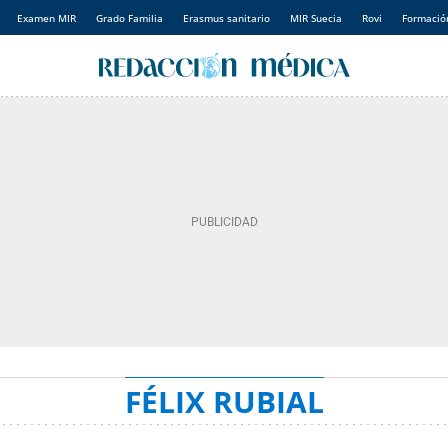
Examen MIR
Grado Familia
Erasmus sanitario
MIR Suecia
Rovi
Formación
FÉLIX RUBIAL