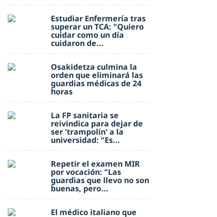
Estudiar Enfermería tras
superar un TCA: "Quiero
cuidar como un día
cuidaron de...
Osakidetza culmina la
orden que eliminará las
guardias médicas de 24
horas
La FP sanitaria se
reivindica para dejar de
ser 'trampolín' a la
universidad: "Es...
Repetir el examen MIR
por vocación: "Las
guardias que llevo no son
buenas, pero...
El médico italiano que