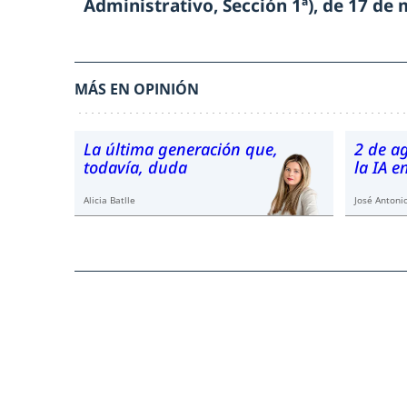
Administrativo, Sección 1ª), de 17 de
MÁS EN OPINIÓN
La última generación que,
2 de a
todavía, duda
la IA 
Alicia Batlle
José Antonio