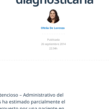
Ofelia De Lorenzo
Publicada
26 septiembre 2014
22:34h
tencioso – Administrativo del
as ha estimado parcialmente el
terpuesto por una paciente en