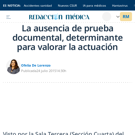
ES NOTICIA:
Accidentes sanidad
Nuevos CSUR
IA para médicos
Hantavirus
La ausencia de prueba
documental, determinante
para valorar la actuación
Ofelia De Lorenzo
Publicada
24 julio 2015
14:30h
Visto por la Sala Tercera (Sección Cuarta) del