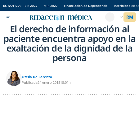
ES NOTICIA:
EIR 2027
MIR 2027
Financiación de Dependencia
Interinidad en s
El derecho de información al
paciente encuentra apoyo en la
exaltación de la dignidad de la
persona
Ofelia De Lorenzo
Publicada
24 enero 2015
18:01h