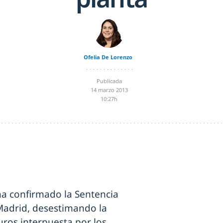
Ofelia De Lorenzo
Publicada
14 marzo 2013
10:27h
ha confirmado la Sentencia
 Madrid, desestimando la
ros interpuesta por los