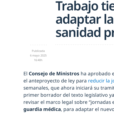
Trabajo ti
adaptar la
sanidad p
Publicada
6 mayo 2025
16:40h
El
Consejo de Ministros
ha aprobado e
el anteproyecto de ley para
reducir la 
semanales, que ahora iniciará su tramit
primer borrador del texto legislativo y
revisar el marco legal sobre “jornadas 
guardia médica
, para adaptar el nuev