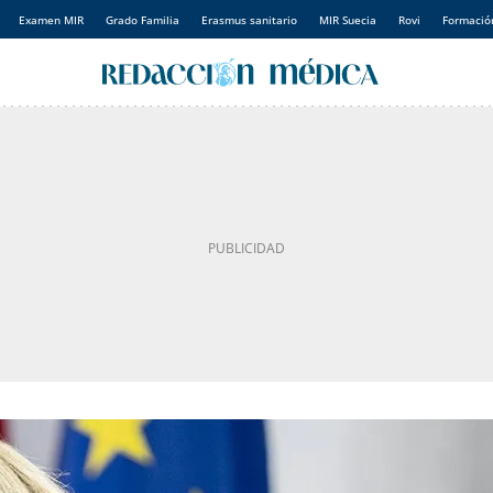
Examen MIR
Grado Familia
Erasmus sanitario
MIR Suecia
Rovi
Formación