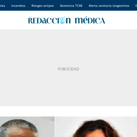
eles
Incendios
Riesgos eclipse
Sentencia TCAE
Alerta sanitaria langostinos
D