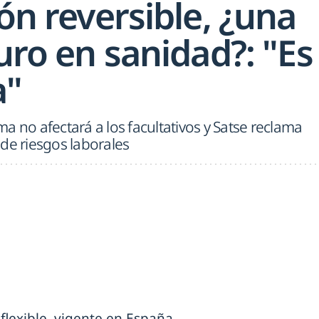
ión reversible, ¿una
turo en sanidad?: "Es
a"
a no afectará a los facultativos y Satse reclama
de riesgos laborales
flexible, vigente en España