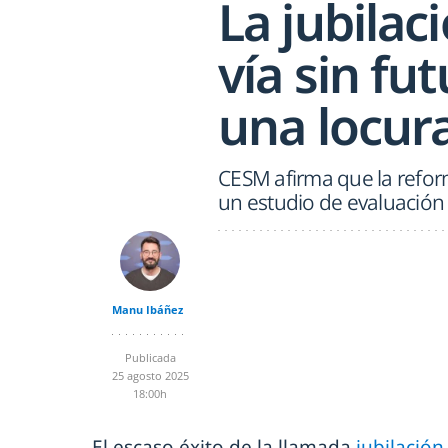
La jubilac
vía sin fu
una locur
CESM afirma que la reform
un estudio de evaluación 
Manu Ibáñez
Publicada
25 agosto 2025
18:00h
El escaso éxito de la llamada
jubilación