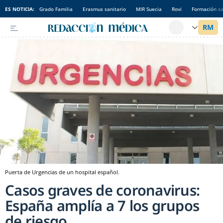
ES NOTICIA:
Grado Familia
Erasmus sanitario
MIR Suecia
Rovi
Formación sa
Puerta de Urgencias de un hospital español.
Casos graves de coronavirus:
España amplía a 7 los grupos
de riesgo