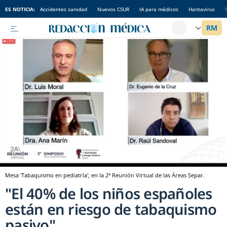
ES NOTICIA:
Accidentes sanidad
Nuevos CSUR
IA para médicos
Hantavirus
Mesa 'Tabaquismo en pediatría', en la 2ª Reunión Virtual de las Áreas Separ.
"El 40% de los niños españoles
están en riesgo de tabaquismo
pasivo"