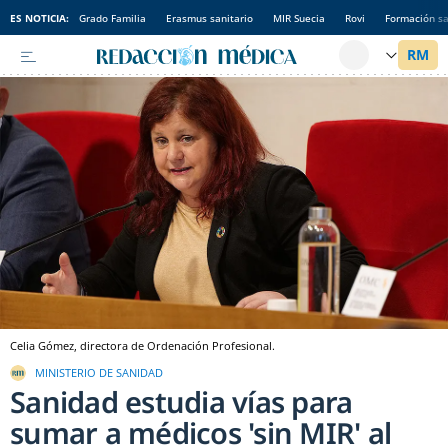
ES NOTICIA:
Grado Familia
Erasmus sanitario
MIR Suecia
Rovi
Formación sa
Celia Gómez, directora de Ordenación Profesional.
MINISTERIO DE SANIDAD
Sanidad estudia vías para
sumar a médicos 'sin MIR' al