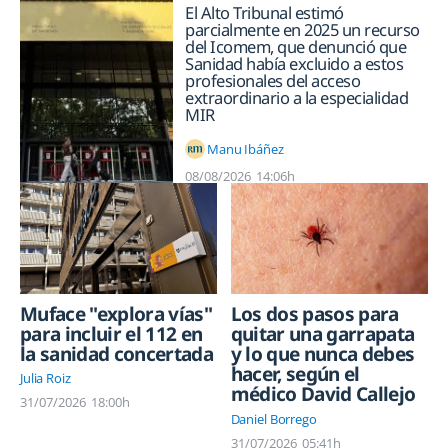
El Alto Tribunal estimó
parcialmente en 2025 un recurso
del Icomem, que denunció que
Sanidad había excluido a estos
profesionales del acceso
extraordinario a la especialidad
MIR
Manu Ibáñez
08/08/2026
14:06h
Muface "explora vías"
Los dos pasos para
para incluir el 112 en
quitar una garrapata
la sanidad concertada
y lo que nunca debes
hacer, según el
Julia Roiz
médico David Callejo
31/07/2026
18:00h
Daniel Borrego
31/07/2026
05:41h