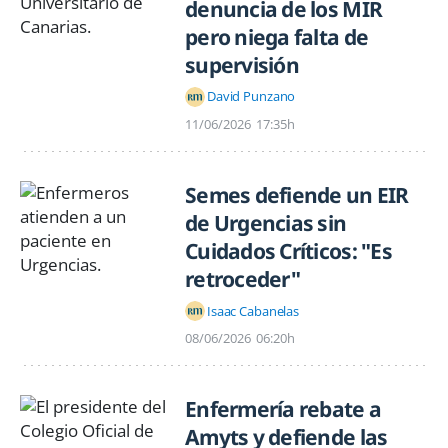
denuncia de los MIR
pero niega falta de
supervisión
David Punzano
11/06/2026
17:35h
Semes defiende un EIR
de Urgencias sin
Cuidados Críticos: "Es
retroceder"
Isaac Cabanelas
08/06/2026
06:20h
Enfermería rebate a
Amyts y defiende las