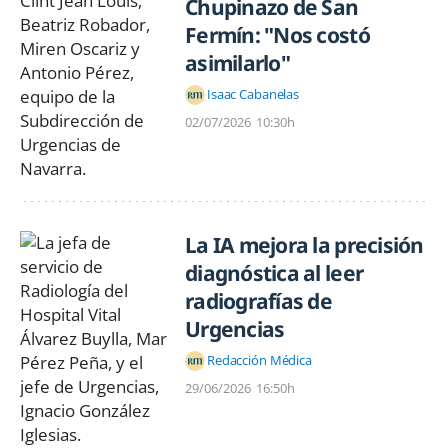
Chupinazo de San
Fermín: "Nos costó
asimilarlo"
Isaac Cabanelas
02/07/2026
10:30h
La IA mejora la precisión
diagnóstica al leer
radiografías de
Urgencias
Redacción Médica
29/06/2026
16:50h