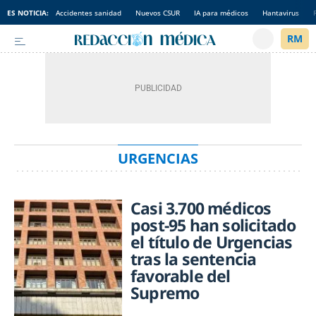
ES NOTICIA:
Accidentes sanidad
Nuevos CSUR
IA para médicos
Hantavirus
URGENCIAS
Casi 3.700 médicos
post-95 han solicitado
el título de Urgencias
tras la sentencia
favorable del
Supremo