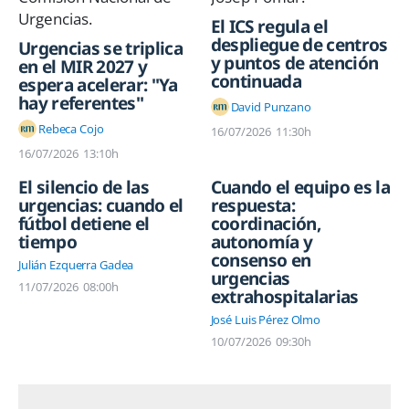
El ICS regula el
despliegue de centros
Urgencias se triplica
y puntos de atención
en el MIR 2027 y
continuada
espera acelerar: "Ya
hay referentes"
David Punzano
Rebeca Cojo
16/07/2026
11:30h
16/07/2026
13:10h
El silencio de las
Cuando el equipo es la
urgencias: cuando el
respuesta:
fútbol detiene el
coordinación,
tiempo
autonomía y
consenso en
Julián Ezquerra Gadea
urgencias
11/07/2026
08:00h
extrahospitalarias
José Luis Pérez Olmo
10/07/2026
09:30h