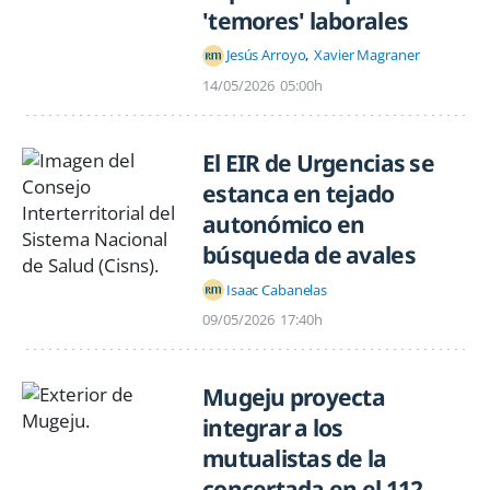
'temores' laborales
Jesús Arroyo
Xavier Magraner
14/05/2026
05:00h
El EIR de Urgencias se
estanca en tejado
autonómico en
búsqueda de avales
Isaac Cabanelas
09/05/2026
17:40h
Mugeju proyecta
integrar a los
mutualistas de la
concertada en el 112