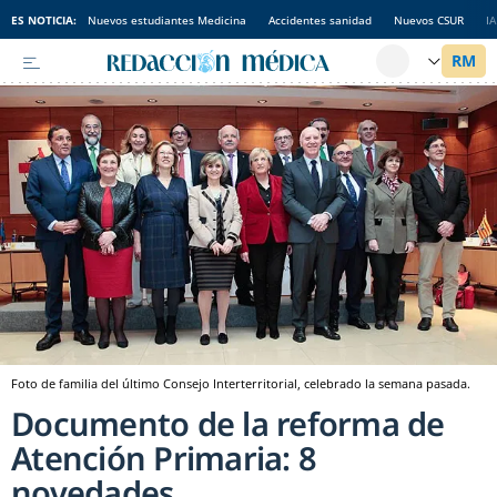
ES NOTICIA:
Nuevos estudiantes Medicina
Accidentes sanidad
Nuevos CSUR
I
Foto de familia del último Consejo Interterritorial, celebrado la semana pasada.
Documento de la reforma de
Atención Primaria: 8
novedades