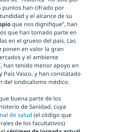
 puntos han cifrado por
otundidad y el alcance de su
ropio
que nos dignifique”, han
ivos que han tomado parte en
as en el grueso del país. Las
a
ponen en valor la gran
tercados y el ambiente
sí, han tenido menor apoyo en
 País Vasco, y han constatado
ón del sindicalismo médico.
que buena parte de los
nisterio de Sanidad, cuya
nal de salud
(el código que
rales de los facultativos)
del
régimen de jornada actual
,