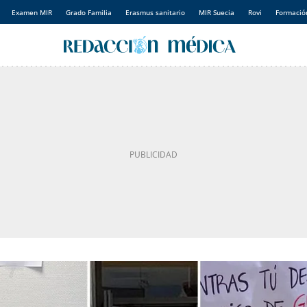
Examen MIR
Grado Familia
Erasmus sanitario
MIR Suecia
Rovi
Formación