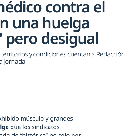
médico contra el
en una huelga
" pero desigual
s territorios y condiciones cuentan a Redacción
a jornada
exhibido músculo y grandes
lga
que los sindicatos
ado de “histórica” no solo por