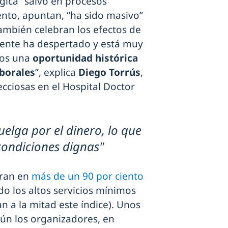
rgica” salvo en procesos
nto, apuntan, “ha sido masivo”
ambién celebran los efectos de
 gente ha despertado y está muy
mos una
oportunidad histórica
borales
”, explica
Diego Torrús
,
cciosas en el Hospital Doctor
elga por el dinero, lo que
ondiciones dignas"
fran en
más de un 90 por ciento
o los altos servicios mínimos
an a la mitad este índice). Unos
gún los organizadores, en