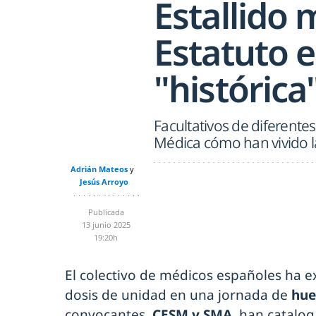
Estallido 
Estatuto 
"histórica
Facultativos de diferente
Médica cómo han vivido l
Adrián Mateos
Jesús Arroyo
Publicada
13 junio 2025
19:20h
El colectivo de médicos españoles ha 
dosis de unidad en una jornada de
hue
convocantes,
CESM y SMA
, han catalog