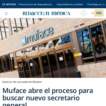
ES NOTICIA:
Financiación de Dependencia
Interinidad en sanidad
Psicólogo en la 
Exterior de una sede de Muface.
Muface abre el proceso para
buscar nuevo secretario
general