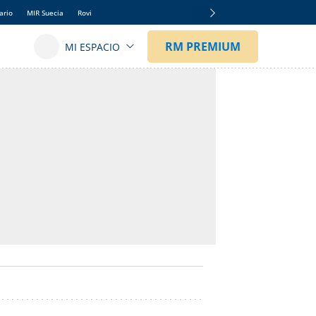
ario
MIR Suecia
Rovi