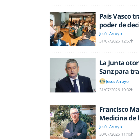
País Vasco t
poder de deci
Jesús Arroyo
31/07/2026
12:57h
La Junta oto
Sanz para tr
Jesús Arroyo
31/07/2026
10:32h
Francisco Ma
Medicina de 
Jesús Arroyo
30/07/2026
11:46h