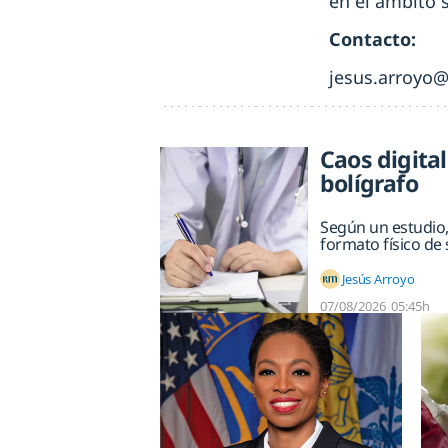
en el ámbito s
Contacto:
jesus.arroyo
Caos digita
bolígrafo
Según un estudio, 
formato físico de 
Jesús Arroyo
07/08/2026
05:45h