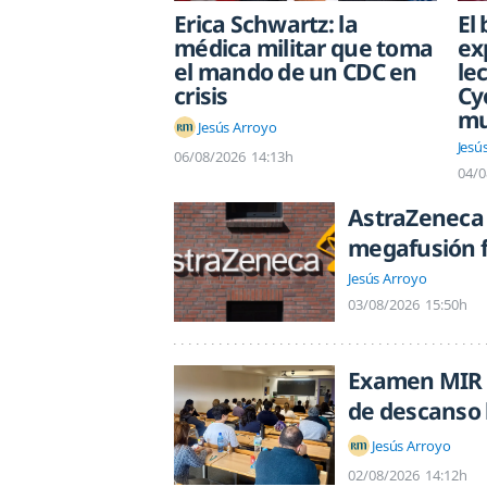
Erica Schwartz: la
El
médica militar que toma
ex
el mando de un CDC en
le
crisis
Cy
mu
Jesús Arroyo
Jesú
06/08/2026
14:13h
04/0
AstraZeneca 
megafusión f
Jesús Arroyo
03/08/2026
15:50h
Examen MIR 2
de descanso 
Jesús Arroyo
02/08/2026
14:12h