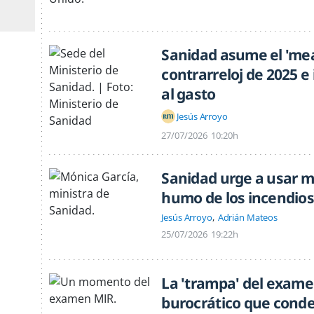
Sanidad asume el 'mea 
contrarreloj de 2025 
al gasto
Jesús Arroyo
27/07/2026
10:20h
Sanidad urge a usar ma
humo de los incendios
Jesús Arroyo
Adrián Mateos
25/07/2026
19:22h
La 'trampa' del examen
burocrático que conde