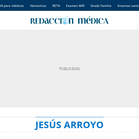
IA para médicos
Hantavirus
RETA
Examen MIR
Grado Familia
Erasmus sanit
JESÚS ARROYO