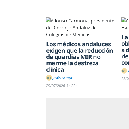
La
ob
Los médicos andaluces
a 
exigen que la reducción
ri
de guardias MIR no
co
merme la destreza
clínica
Jesús Arroyo
28/0
29/07/2026
14:32h