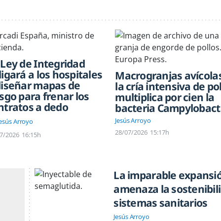
 Ley de Integridad
ligará a los hospitales
Macrogranjas avícolas
diseñar mapas de
la cría intensiva de po
esgo para frenar los
multiplica por cien la
ntratos a dedo
bacteria Campylobact
Jesús Arroyo
Jesús Arroyo
28/07/2026
15:17h
7/2026
16:15h
La imparable expansió
amenaza la sostenibili
sistemas sanitarios
Jesús Arroyo