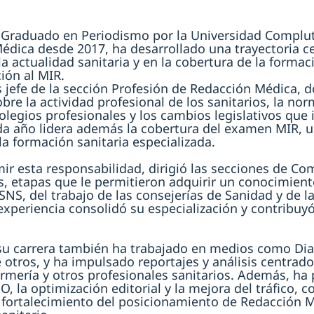
 Graduado en Periodismo por la Universidad Complut
édica desde 2017, ha desarrollado una trayectoria c
a actualidad sanitaria y en la cobertura de la formac
ión al MIR.
 jefe de la sección Profesión de Redacción Médica, 
bre la actividad profesional de los sanitarios, la nor
olegios profesionales y los cambios legislativos que in
da año lidera además la cobertura del examen MIR, u
la formación sanitaria especializada.
ir esta responsabilidad, dirigió las secciones de 
s, etapas que le permitieron adquirir un conocimien
l SNS, del trabajo de las consejerías de Sanidad y de l
 experiencia consolidó su especialización y contribuyó 
 su carrera también ha trabajado en medios como Dia
e otros, y ha impulsado reportajes y análisis centrado
rmería y otros profesionales sanitarios. Además, ha p
O, la optimización editorial y la mejora del tráfico, 
l fortalecimiento del posicionamiento de Redacción