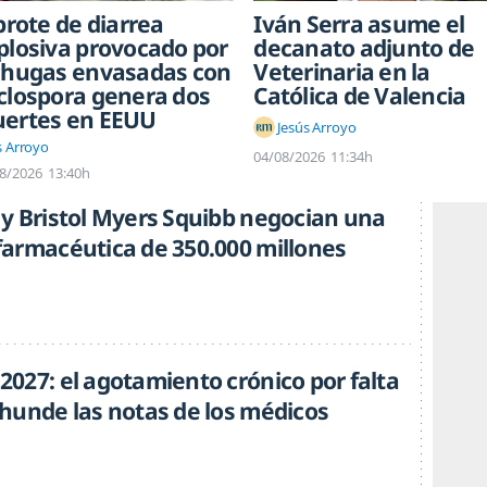
 brote de diarrea
Iván Serra asume el
plosiva provocado por
decanato adjunto de
chugas envasadas con
Veterinaria en la
clospora genera dos
Católica de Valencia
ertes en EEUU
Jesús Arroyo
s Arroyo
04/08/2026
11:34h
8/2026
13:40h
y Bristol Myers Squibb negocian una
armacéutica de 350.000 millones
027: el agotamiento crónico por falta
hunde las notas de los médicos