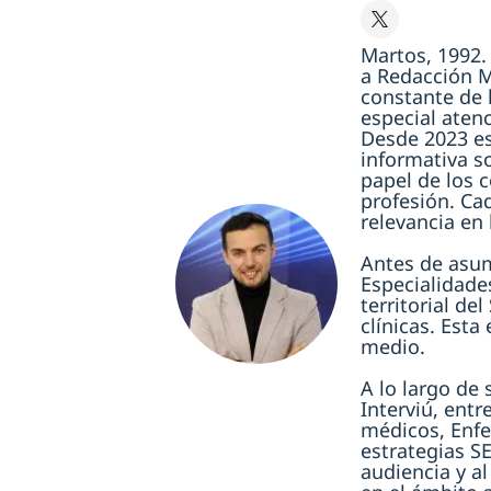
Martos, 1992.
a Redacción M
constante de l
especial atenc
Desde 2023 es
informativa so
papel de los c
profesión. Ca
relevancia en 
Antes de asum
Especialidade
territorial de
clínicas. Esta
medio.
A lo largo de
Interviú, entr
médicos, Enfe
estrategias SE
audiencia y a