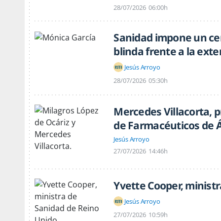
28/07/2026
06:00h
Sanidad impone un cer
blinda frente a la exte
Jesús Arroyo
28/07/2026
05:30h
Mercedes Villacorta, p
de Farmacéuticos de 
Jesús Arroyo
27/07/2026
14:46h
Yvette Cooper, minist
Jesús Arroyo
27/07/2026
10:59h