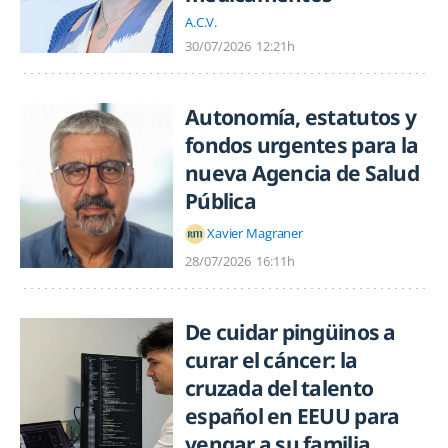
A.C.V.
30/07/2026
12:21h
Autonomía, estatutos y
fondos urgentes para la
nueva Agencia de Salud
Pública
Xavier Magraner
28/07/2026
16:11h
De cuidar pingüinos a
curar el cáncer: la
cruzada del talento
español en EEUU para
vengar a su familia