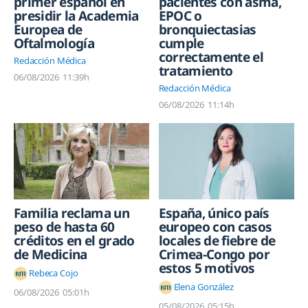
primer español en
pacientes con asma,
presidir la Academia
EPOC o
Europea de
bronquiectasias
Oftalmología
cumple
correctamente el
Redacción Médica
tratamiento
06/08/2026
11:39h
Redacción Médica
06/08/2026
11:14h
Familia reclama un
España, único país
peso de hasta 60
europeo con casos
créditos en el grado
locales de fiebre de
de Medicina
Crimea-Congo por
estos 5 motivos
Rebeca Cojo
Elena González
06/08/2026
05:01h
05/08/2026
05:15h