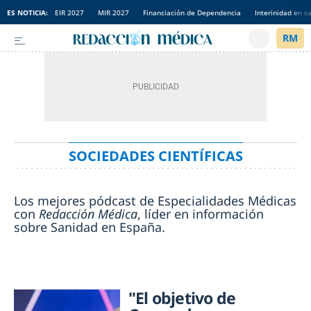
ES NOTICIA:
EIR 2027
MIR 2027
Financiación de Dependencia
Interinidad en s
SOCIEDADES CIENTÍFICAS
Los mejores pódcast de Especialidades Médicas
con
Redacción Médica
, líder en información
sobre Sanidad en España.
"El objetivo de