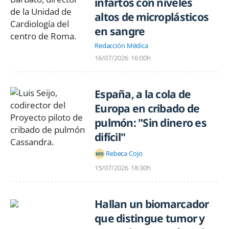
infartos con niveles
altos de microplásticos
en sangre
Redacción Médica
16/07/2026
16:00h
España, a la cola de
Europa en cribado de
pulmón: "Sin dinero es
difícil"
Rebeca Cojo
15/07/2026
18:30h
Hallan un biomarcador
que distingue tumor y