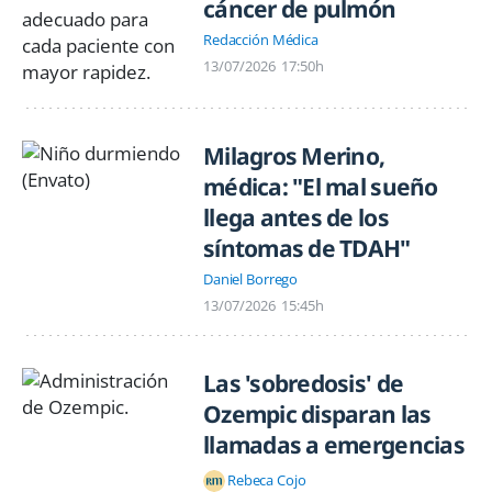
cáncer de pulmón
Redacción Médica
13/07/2026
17:50h
Milagros Merino,
médica: "El mal sueño
llega antes de los
síntomas de TDAH"
Daniel Borrego
13/07/2026
15:45h
Las 'sobredosis' de
Ozempic disparan las
llamadas a emergencias
Rebeca Cojo