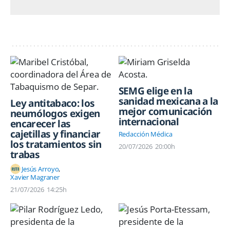
SEMG elige en la
sanidad mexicana a la
Ley antitabaco: los
mejor comunicación
neumólogos exigen
internacional
encarecer las
cajetillas y financiar
Redacción Médica
los tratamientos sin
20/07/2026
20:00h
trabas
Jesús Arroyo
Xavier Magraner
21/07/2026
14:25h