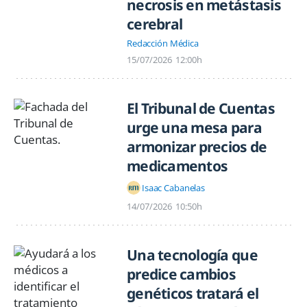
necrosis en metástasis
cerebral
Redacción Médica
15/07/2026
12:00h
El Tribunal de Cuentas
urge una mesa para
armonizar precios de
medicamentos
Isaac Cabanelas
14/07/2026
10:50h
Una tecnología que
predice cambios
genéticos tratará el