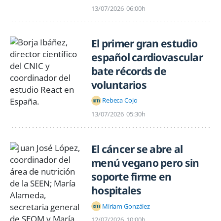
13/07/2026
06:00h
El primer gran estudio
español cardiovascular
bate récords de
voluntarios
Rebeca Cojo
13/07/2026
05:30h
El cáncer se abre al
menú vegano pero sin
soporte firme en
hospitales
Míriam González
12/07/2026
10:00h