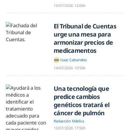
15/07/2026
12:00h
El Tribunal de Cuentas
urge una mesa para
armonizar precios de
medicamentos
Isaac Cabanelas
14/07/2026
10:50h
Una tecnología que
predice cambios
genéticos tratará el
cáncer de pulmón
Redacción Médica
13/07/2026
17:50h