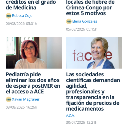
créditos en el grado
locales de fiebre de
de Medicina
Crimea-Congo por
estos 5 motivos
Rebeca Cojo
Elena González
06/08/2026
05:01h
05/08/2026
05:15h
Pediatría pide
Las sociedades
eliminar los dos años
científicas demandan
de espera postMIR en
agilidad,
el acceso a ACE
profesionales y
transparencia en la
Xavier Magraner
fijación de precios de
03/08/2026
16:26h
medicamentos
A.C.V.
30/07/2026
12:21h