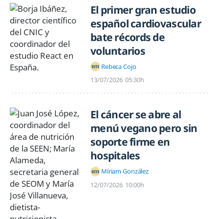
El primer gran estudio
español cardiovascular
bate récords de
voluntarios
Rebeca Cojo
13/07/2026
05:30h
El cáncer se abre al
menú vegano pero sin
soporte firme en
hospitales
Míriam González
12/07/2026
10:00h