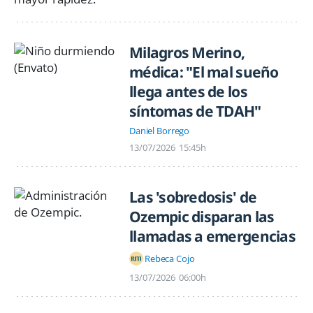
Milagros Merino,
médica: "El mal sueño
llega antes de los
síntomas de TDAH"
Daniel Borrego
13/07/2026
15:45h
Las 'sobredosis' de
Ozempic disparan las
llamadas a emergencias
Rebeca Cojo
13/07/2026
06:00h