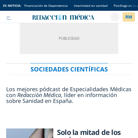
ES NOTICIA:
Financiación de Dependencia
Interinidad en sanidad
Psicólogo en la 
SOCIEDADES CIENTÍFICAS
Los mejores pódcast de Especialidades Médicas
con
Redacción Médica
, líder en información
sobre Sanidad en España.
Solo la mitad de los