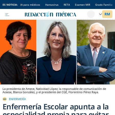
ES NOTICIA:
IA para médicos
Hantavirus
RETA
Examen MIR
Grado Familia
La presidenta de Amece, Natividad López; la responsable de comunicación de
Aceese, Blanca González, y el presidente del CGE, Florentino Pérez Raya.
ENFERMERÍA
Enfermería Escolar apunta a la
especialidad propia para evitar